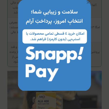
بهتر است با معده خالی
آلفا لیپوئیک اسید
کاهش دردهای
مصرف شود تا جذب
(ALA)
عصبی و نوروپاتی
بهتری داشته باشد
دیابتی‌ها بیشتر در معرض
محافظت از قلب و
امگا ۳ (روغن ماهی فاقد
بیماری‌های قلبی هستند؛
عروق، کاهش
جیوه)
امگا ۳ یک محافظ عالی
تری‌گلیسیرید
است
فاقد کربوهیدرات و قند
پروتئین وی ایزوله (۱۰۰٪
حفظ توده عضلانی
است؛ حتماً پیش از وعده
خالص)
ورزشکاران دیابتی
غذایی اصلی یا پس از
تمرین مصرف شود