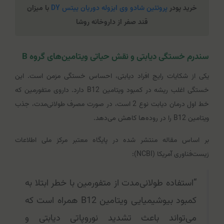
خرید پودر
پروتئین شادو وی ایزوله دوریان ییتس DY
با میزان
قند صفر از داروخانه روشا
سندرم خستگی دیابتی و نقش حیاتی ویتامین‌های گروه B
یکی از شکایات رایج افراد دیابتی، احساس خستگی مزمن است. این
خستگی اغلب ریشه در کمبود ویتامین B12 دارد. داروی متفورمین که
خط اول درمان دیابت نوع 2 است، در صورت مصرف طولانی‌مدت، جذب
ویتامین B12 را در روده‌ها کاهش می‌دهد.
بر اساس مقاله منتشر شده در پایگاه معتبر مرکز ملی اطلاعات
زیست‌فناوری آمریکا (NCBI):
“استفاده طولانی‌مدت از متفورمین با خطر ابتلا به
کمبود بیوشیمیایی ویتامین B12 همراه است که
می‌تواند باعث تشدید نوروپاتی دیابتی و