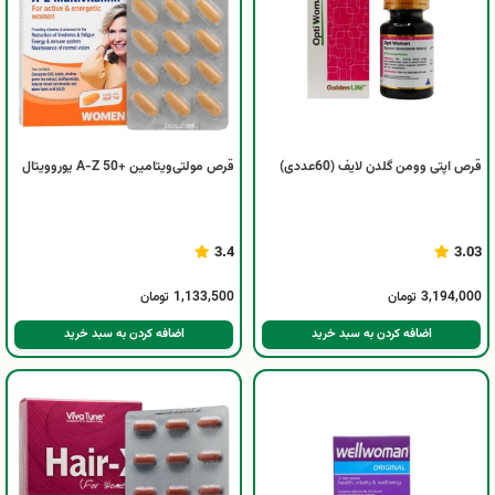
قرص اپتی وومن گلدن لایف (60عددی)
قرص مولتی‌ویتامین +50 A-Z یوروویتال
3.4
3.03
3,194,000
تومان
1,133,500
تومان
اضافه کردن به سبد خرید
اضافه کردن به سبد خرید