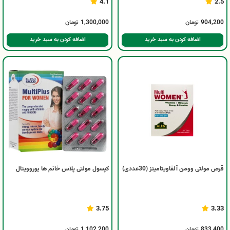
4.1
2.5
904,200
تومان
1,300,000
تومان
اضافه کردن به سبد خرید
اضافه کردن به سبد خرید
قرص مولتی وومن آلفاویتامینز (30عددی)
کپسول مولتی پلاس خانم ها یوروویتال
3.75
3.33
833,400
تومان
1,102,200
تومان