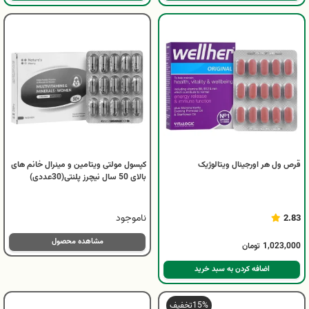
قرص ول هر اورجینال ویتالوژیک
کپسول مولتی ویتامین و مینرال خانم های
بالای 50 سال نیچرز پلنتی(30عددی)
ناموجود
2.83
مشاهده محصول
1,023,000
تومان
اضافه کردن به سبد خرید
15%
تخفیف