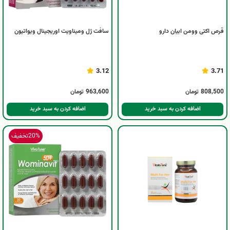
قرص اکتی وومن ابیان دارو
سافت ژل ومیناویت اوریجینال ویواتیون
3.12
3.71
808,500
تومان
963,600
تومان
اضافه کردن به سبد خرید
اضافه کردن به سبد خرید
20%
تخفیف