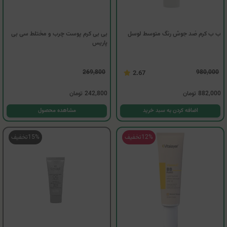
ب ب کرم ضد جوش رنگ متوسط لوسل
بی بی کرم پوست چرب و مختلط سی بی
پاریس
269,800
980,000
2.67
882,000
تومان
242,800
تومان
اضافه کردن به سبد خرید
مشاهده محصول
12%
تخفیف
15%
تخفیف