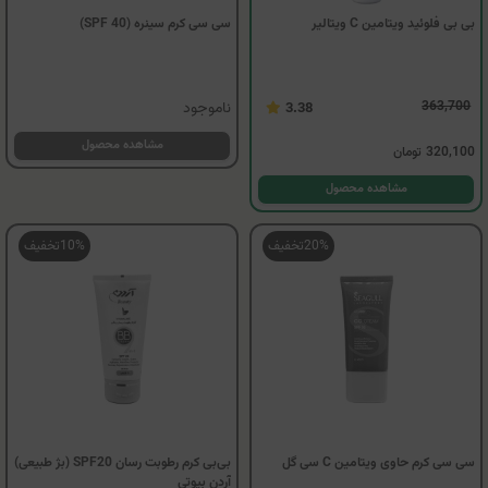
بی بی فلوئید ویتامین C ویتالیر
سی سی کرم سینره (SPF 40)
ناموجود
363,700
3.38
مشاهده محصول
320,100
تومان
مشاهده محصول
20%
تخفیف
10%
تخفیف
سی سی کرم حاوی ویتامین C سی گل
بی‌بی کرم رطوبت رسان SPF20 (بژ طبیعی)
آردن بیوتی