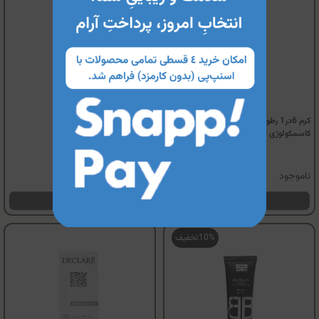
کرم 6در1 رطوبت رسان فاقد چربی
ب ب کرم سینره (SPF20)
كاسمكولوژی (SPF20)
ناموجود
ناموجود
مشاهده محصول
مشاهده محصول
10%
تخفیف