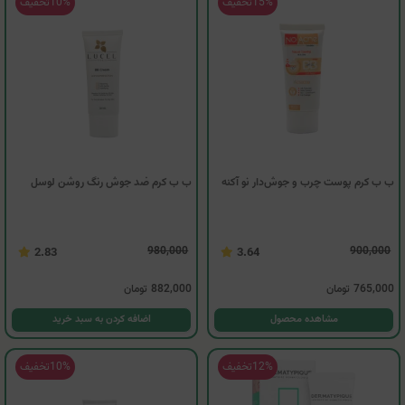
15%
تخفیف
10%
تخفیف
ب ب کرم پوست چرب و جوش‌دار نو آکنه
ب ب کرم ضد جوش رنگ روشن لوسل
980,000
900,000
2.83
3.64
765,000
تومان
882,000
تومان
مشاهده محصول
اضافه کردن به سبد خرید
12%
تخفیف
10%
تخفیف