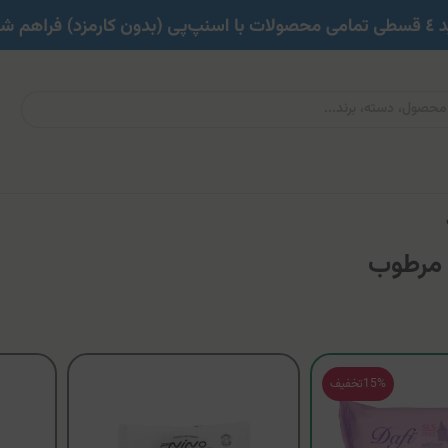
مرطوب
15%
تخفیف