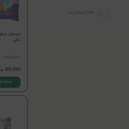
فقط آیتم‌های ویژه
دستمال مرطوب
دافی
100,000
85,000
توم
اضافه کر