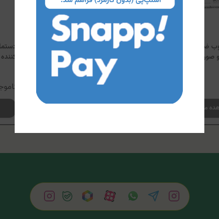
ب ضدباکتری پاک
دستمال مرطوب مخصوص
دستما
صورت آلوئه ورا
بزرگسالان نینو
کننده ب
ناموجود
ناموج
ده محصول
مشاهده محصول