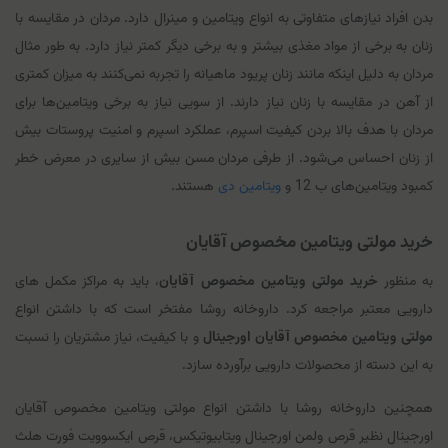
بدن افراد نیازهای متفاوتی به انواع ویتامین و مینرال دارد. مردان در مقایسه با
زنان به برخی از مواد مغذی بیشتر و به برخی دیگر کمتر نیاز دارد. به طور مثال
مردان به دلیل اینکه مانند زنان پریود ماهیانه را تجربه نمی‌کنند به میزان کمتری
از آهن در مقایسه با زنان نیاز دارند. از سویی نیاز به برخی ویتامین‌ها برای
مردان با هدف بالا بردن کیفیت اسپرم، عملکرد اسپرم و امنیت پروستات بیش
از زنان احساس می‌شود. از طرفی مردان مسن بیش از سایری در معرض خطر
کمبود ویتامین‌های ب 12 و
ویتامین دی
هستند.
خرید مولتی‌ ویتامین مخصوص آقایان
به منظور
خرید مولتی‌ ویتامین مخصوص آقایان
، باید به مراکز مکمل‌ های
دارویی معتبر مراجعه کرد. داروخانه روشا مفتخر است که با داشتن انواع
مولتی‌ ویتامین مخصوص آقایان اورجینال
و با کیفیت، نیاز مشتریان را نسبت
به این دسته از محصولات دارویی برآورده سازد.
همچنین داروخانه روشا با داشتن انواع مولتی‌ ویتامین مخصوص آقایان
اورجینال نظیر قرص ولمن اورجینال ویتابیوتیکس، قرص ایکسوویت فورت هلث