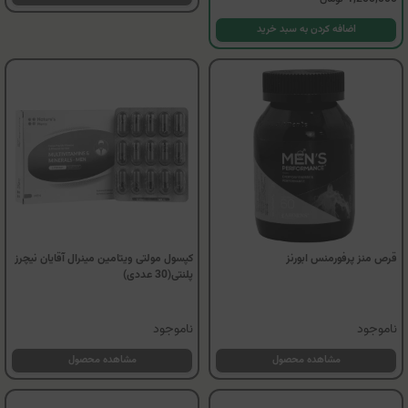
اضافه کردن به سبد خرید
قرص منز پرفورمنس ابورنز
کپسول مولتی ویتامین مینرال آقایان نیچرز
پلنتی(30 عددی)
ناموجود
ناموجود
مشاهده محصول
مشاهده محصول