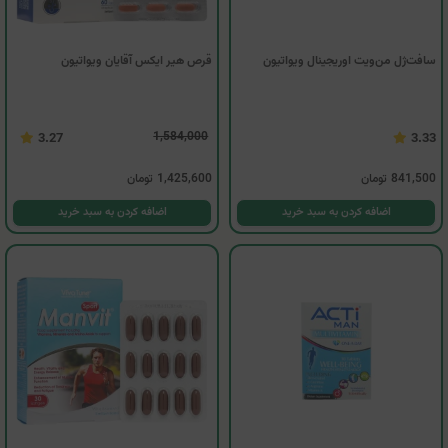
سافت‌ژل من‌ویت اوریجینال ویواتیون
قرص هیر ایکس آقایان ویواتیون
1,584,000
3.27
3.33
841,500
تومان
1,425,600
تومان
اضافه کردن به سبد خرید
اضافه کردن به سبد خرید