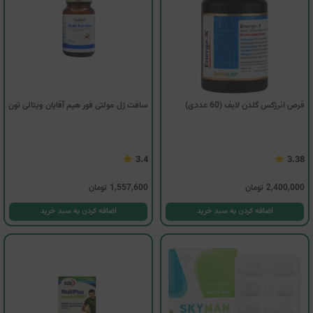
قرص انرژکس گلدن لایف (60 عددی)
سافت ژل مولتی فور هیم آقایان ویتالی تون
3.4
3.38
2,400,000
تومان
1,557,600
تومان
اضافه کردن به سبد خرید
اضافه کردن به سبد خرید