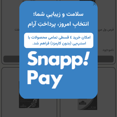
قرص ول من کانسپشن ویتابیوتیکس
کپسول کانت بوست فیرهون هلث
ناموجود
ناموجود
مشاهده محصول
مشاهده محصول