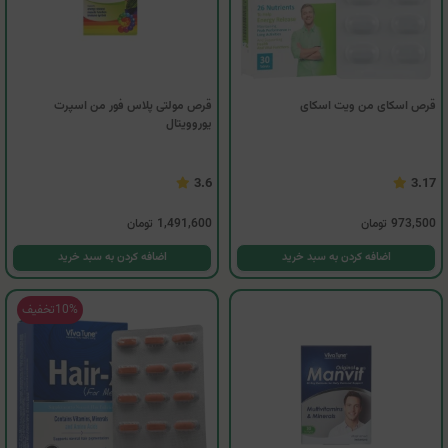
قرص اسکای من ویت اسکای
قرص مولتی پلاس فور من اسپرت
یوروویتال
3.6
3.17
973,500
تومان
1,491,600
تومان
اضافه کردن به سبد خرید
اضافه کردن به سبد خرید
10%
تخفیف