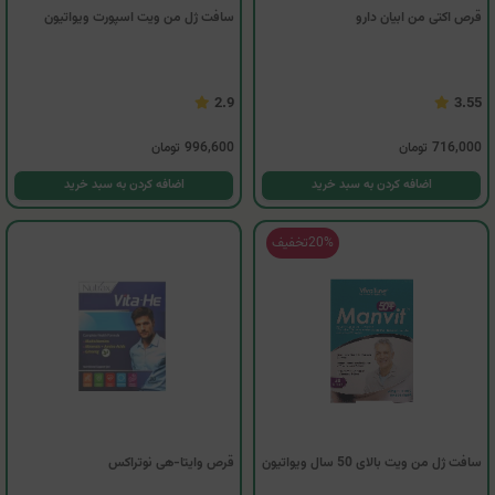
قرص اکتی من ابیان دارو
سافت ژل من ویت اسپورت ویواتیون
2.9
3.55
716,000
تومان
996,600
تومان
اضافه کردن به سبد خرید
اضافه کردن به سبد خرید
20%
تخفیف
سافت ژل من ویت بالای 50 سال ویواتیون
قرص وایتا-هی نوتراکس