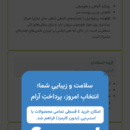
رویکرد گیاهی و هورمونی
کاهش چربی پوست سر
تفاوت:
رینفولتیل با عصاره‌های گیاهی (نظیر نخل اره‌ای) تمرکز
بیشتری روی مهار هورمونی ریزش دارد و برای ریزش‌های ارثی
منطقی‌تر است، در حالی که هیر ایکس بر جبران نقص‌های تغذیه‌ای
متمرکز است.
گزینه استاندارد
قرص ریجن دایت ای اس آی
آزادسازی تدریجی (Slow Release)
مناسب عموم (آقایان و بانوان)
تفاوت:
ریجن دایت با تکنولوژی رهش تدریجی، جذب مستمر
ویتامین‌ها را تضمین می‌کند، اما هیر ایکس فرمولاسیون
اختصاصی‌تری برای نیازهای بیولوژیک آقایان دارد.