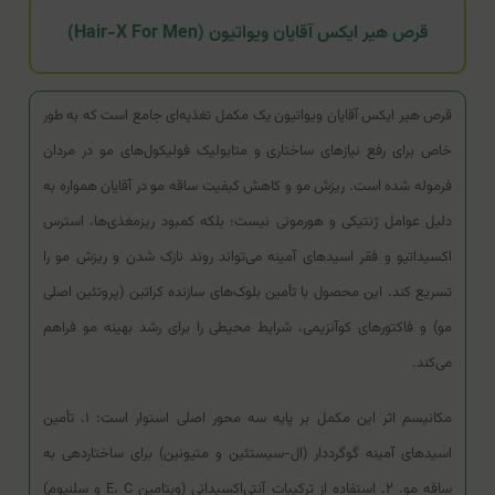
قرص هیر ایکس آقایان ویواتیون (Hair-X For Men)
قرص هیر ایکس آقایان ویواتیون یک مکمل تغذیه‌ای جامع است که به طور
خاص برای رفع نیازهای ساختاری و متابولیک فولیکول‌های مو در مردان
فرموله شده است. ریزش مو و کاهش کیفیت ساقه مو در آقایان همواره به
دلیل عوامل ژنتیکی و هورمونی نیست؛ بلکه کمبود ریزمغذی‌ها، استرس
اکسیداتیو و فقر اسیدهای آمینه می‌تواند روند نازک شدن و ریزش مو را
تسریع کند. این محصول با تأمین بلوک‌های سازنده کراتین (پروتئین اصلی
مو) و فاکتورهای کوآنزیمی، شرایط محیطی را برای رشد بهینه مو فراهم
می‌کند.
مکانیسم اثر این مکمل بر پایه سه محور اصلی استوار است: ۱. تأمین
اسیدهای آمینه گوگرددار (ال-سیستئین و متیونین) برای ساختاردهی به
ساقه مو. ۲. استفاده از ترکیبات آنتی‌اکسیدانی (ویتامین E، C و سلنیوم)