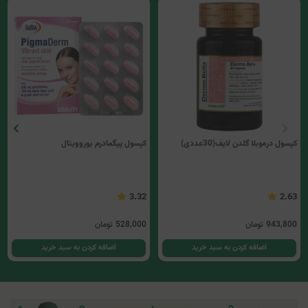
کپسول درموبلا گلدن لایف(30عددی)
کپسول پیگمادرم یوروویتال
3.32
2.63
943,800
تومان
528,000
تومان
اضافه کردن به سبد خرید
اضافه کردن به سبد خرید