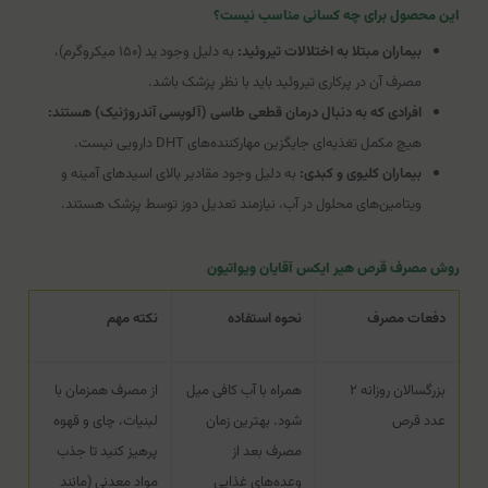
این محصول برای چه کسانی مناسب نیست؟
بیماران مبتلا به اختلالات تیروئید:
به دلیل وجود ید (۱۵۰ میکروگرم)،
مصرف آن در پرکاری تیروئید باید با نظر پزشک باشد.
افرادی که به دنبال درمان قطعی طاسی (آلوپسی آندروژنیک) هستند:
هیچ مکمل تغذیه‌ای جایگزین مهارکننده‌های DHT دارویی نیست.
بیماران کلیوی و کبدی:
به دلیل وجود مقادیر بالای اسیدهای آمینه و
ویتامین‌های محلول در آب، نیازمند تعدیل دوز توسط پزشک هستند.
روش مصرف قرص هیر ایکس آقایان ویواتیون
دفعات مصرف
نحوه استفاده
نکته مهم
بزرگسالان روزانه ۲
همراه با آب کافی میل
از مصرف همزمان با
عدد قرص
شود. بهترین زمان
لبنیات، چای و قهوه
مصرف بعد از
پرهیز کنید تا جذب
وعده‌های غذایی
مواد معدنی (مانند