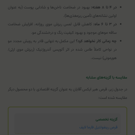
در ۴ تا ۸ هفته:
بهبود در ضخامت ناخن‌ها و شادابی پوست (به عنوان
اولین نشانه‌های تأمین ریزمغذی‌ها).
در ۳ تا ۶ ماه:
کاهش قابل لمس ریزش موی روزانه، افزایش ضخامت
ساقه موهای موجود و بهبود کیفیت رنگ و درخشندگی مو.
چه زمانی کار نخواهد کرد؟
این مکمل به تنهایی قادر به رویش مجدد مو
در نواحی کاملاً طاس شده در اثر آلوپسی آندروژنیک (ریزش موی ارثی/
هورمونی) نیست.
مقایسه با گزینه‌های مشابه
در جدول زیر، قرص هیر ایکس آقایان به عنوان گزینه اقتصادی با دو محصول دیگر
مقایسه شده است:
گزینه تخصصی
قرص رینفولتیل فارما لایف