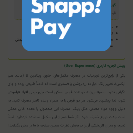
گزینه اقتصادی (محصول فعلی)
قرص هیر ایکس آقایان ویواتیون
بسته‌بندی ۶۰ عددی
تنوع بالای اسیدهای آمینه
مزیت:
ارائه یک پروفایل کامل از ویتامین‌ها و املاح ضروری با قیمتی
منطقی و ارزش خرید بالا برای مصرف روزانه یک‌ماهه.
بینش تجربه کاربری (User Experience)
یکی از رایج‌ترین تجربیات در مصرف مکمل‌های حاوی ویتامین B (مانند هیر
ایکس)، تغییر رنگ ادرار به زرد روشن یا فسفری است که کاملاً طبیعی بوده و جای
نگرانی ندارد. مصرف روزانه دو عدد قرص ممکن است برای برخی افراد فراموش
شود؛ لذا پیشنهاد می‌شود هر دو قرص را به همراه وعده ناهار مصرف کنید. به
دلیل وجود مواد معدنی مثل زینک، مصرف این محصول با معده خالی ممکن
است باعث تهوع خفیف شود. اگر شما هم از این مکمل استفاده کرده‌اید، لطفاً
تجربه و میزان اثربخشی آن را در بخش نظرات همین صفحه با ما در میان بگذارید!