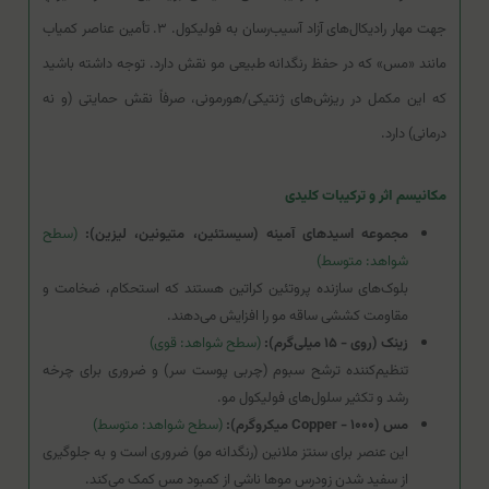
جهت مهار رادیکال‌های آزاد آسیب‌رسان به فولیکول. ۳. تأمین عناصر کمیاب
مانند «مس» که در حفظ رنگدانه طبیعی مو نقش دارد. توجه داشته باشید
که این مکمل در ریزش‌های ژنتیکی/هورمونی، صرفاً نقش حمایتی (و نه
درمانی) دارد.
مکانیسم اثر و ترکیبات کلیدی
مجموعه اسیدهای آمینه (سیستئین، متیونین، لیزین):
(سطح
شواهد: متوسط)
بلوک‌های سازنده پروتئین کراتین هستند که استحکام، ضخامت و
مقاومت کششی ساقه مو را افزایش می‌دهند.
زینک (روی - ۱۵ میلی‌گرم):
(سطح شواهد: قوی)
تنظیم‌کننده ترشح سبوم (چربی پوست سر) و ضروری برای چرخه
رشد و تکثیر سلول‌های فولیکول مو.
مس (Copper - ۱۰۰۰ میکروگرم):
(سطح شواهد: متوسط)
این عنصر برای سنتز ملانین (رنگدانه مو) ضروری است و به جلوگیری
از سفید شدن زودرس موها ناشی از کمبود مس کمک می‌کند.