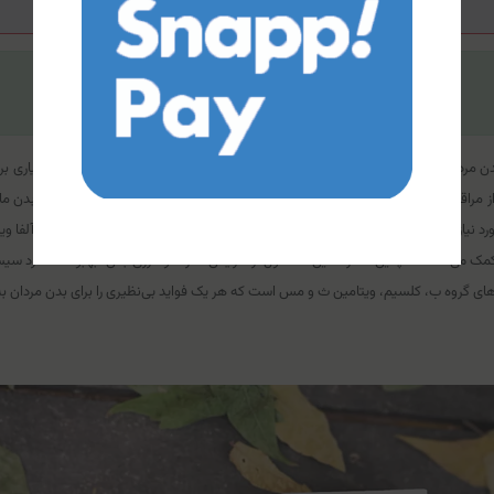
توضیحات تخصصی قرص مولتی من آلفا ویتامینز
بدن مردان بوده و یکی از مولتی ویتامین‌های عالی مخصوص مردان به شمار می‌رود. بسیاری بر
اقبت‌های بهداشتی است زیرا ویتامین‌ها چیزی هستند که بدن ما به آن نیاز دارد. بدن ما برا
رد نیاز روزانه را دریافت نخواهید کرد. به همین دلیل است که مصرف قرص مولتی من آلفا ویتام
 کمک می‌کند. همچنین مصرف این محصول از افزایش قدرت و انرژی بدن، بهبود عملکرد سیست
های گروه ب، کلسیم، ویتامین ث و مس است که هر یک فواید بی‌نظیری را برای بدن مردان به 