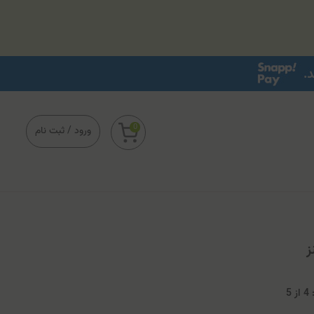
0
ورود
/
ثبت نام
ز
4
از
5