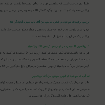
ویتامین مصرف نکردند. در مورد دیگر، کاهش 18 درصدی در سرطان‌های غیر پروستات در میان مردانی که مولتی مصرف کردند (تحقیق با کنترل فعالیت، رژیم غذایی، و سیگار کشیدن و سایر موارد) وجود داشت.
بررسی ترکیبات موجود در قرص مولتی من آلفا ویتامینز وفواید آن ها
مردان برای تقویت بدن خود، به طیف وسیعی از مواد مغذی مناسب نیاز دارند. 
ویتامینز که مردان به آنها نیاز دارند اشاره شده است:
1. ویتامین D موجود در قرص مولتی من آلفا ویتامینز
هر بار که ماهیچه‌های شما حر
در روده را افزایش می‌دهد و به حفظ سطح کلسیم و فسفات در بدن مردان کمک م
قرص مولتی من آلفا ویتامینز از پوکی استخوان در مردان بالغ جلوگیری می‌کند 
2. فولات موجود در قرص مولتی من آلفا ویتامینز
همچنین ممکن است به جلوگیری از تغییرات ناسالم در اسپرم که با ناهنجاری‌ه
شرایط سلامت روان مانند افسردگی در آن ها می‌شود.