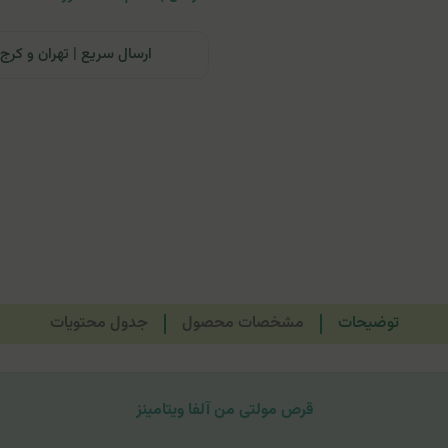
ارسال سریع | تهران و کرج: تحویل تا ۲۴ ساعت | سایر نقاط ای
توضیحات
مشخصات محصول
جدول محتویات
قرص مولتی من آلفا ویتامینز