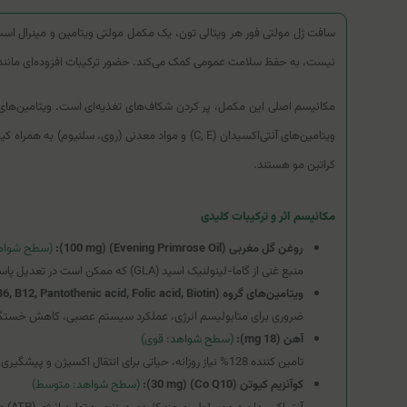
سافت ژل مولتی فور هر ویتالی تون، یک مکمل مولتی ویتامین و مینرال است که
نیست، به حفظ سلامت عمومی کمک می‌کند. حضور ترکیبات افزوده‌ای مانند ر
ویتامین‌های آنتی‌اکسیدان (C, E) و مواد معدنی 
کراتین مو هستند.
مکانیسم اثر و ترکیبات کلیدی
روغن گل مغربی (Evening Primrose Oil) (100 mg):
(سطح شواه
منبع غنی از گاما-لینولنیک اسید (GLA) که ممکن است در تعدیل پاسخ‌های التهابی و حمایت از سلامت پوست و تعادل هورمونی (مانند تسکین علائم PMS) نقش داشته باشد.
ویتامین‌های گروه B (B1, B2, B3, B6, B12, Pantothenic acid, Folic acid, Biotin):
ضروری برای متابولیسم انرژی، عملکرد سیستم عصبی، کاهش خستگی
آهن (18 mg):
(سطح شواهد: قوی)
تامین کننده 128% نیاز روزانه، حیاتی برای انتقال اکسیژن و پیشگیری از آنمی فقر آهن که در بانوان شایع است.
کوآنزیم کیوتن (Co Q10) (30 mg):
(سطح شواهد: متوسط)