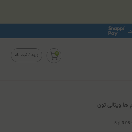
0
ورود
/
ثبت نام
ها ویتالی تون
3
از
5