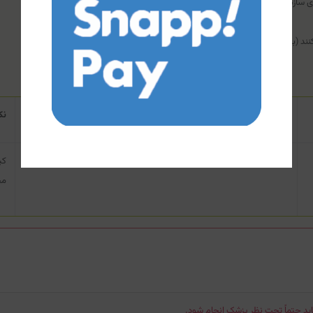
 سازنده (از جمله سویا، طبق برچسب محصول).
ن K و کیوتن)، باید با پزشک مشورت کنند.
نحوه استفاده
نک
همراه با غذای اصلی (ترجیحاً ناهار) و با یک لیوان آب میل شود.
کپ
مح
اید حتماً تحت نظر پزشک انجام شود.