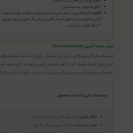
حاوی روغن گل مغربی و CoQ10
دارای متیونین و سیستئین
تفاوت:
فرمولاسیون بسیار غنی با تمرکز ویژه بر سلامت پوست، مو و
ناخن با افزودن اسیدهای آمینه خاص و روغن گل مغربی. دوز مصرفی
۲ سافت‌ژل در روز است.
بینش تجربه کاربری (User Experience)
خوشحال می‌شویم تجربه و میزان اثربخشی آن را در بخش نظرات با ما و دیگر کارب
مشخصات فنی و اصالت محصول
شکل فرآورده:
کپسول ژلاتینی نرم (سافت ژل)
تعداد در بسته:
۶۰ عدد (برای مصرف ۳۰ روز)