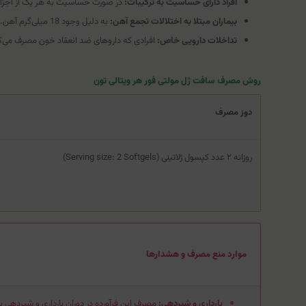
افراد دارای حساسیت به ترکیبات:
در صورت حساسیت به هر یک از اجزای
بیماران مبتلا به اختلالات تجمع آهن:
به دلیل وجود 18 میلی‌گرم آهن.
تداخلات دارویی خاص:
افرادی که داروهای ضد انعقاد خون مصرف می‌کنند (به دلیل وجود ویتامی
روش مصرف سافت ژل مولتی فور هر ویتالی تون
دوز مصرف
روزانه ۲ عدد کپسول ژلاتینی (Serving size: 2 Softgels)
موارد منع مصرف و هشدارها
بارداری و شیردهی:
مصرف این فرآورده در دوران بارداری و شیردهی ب