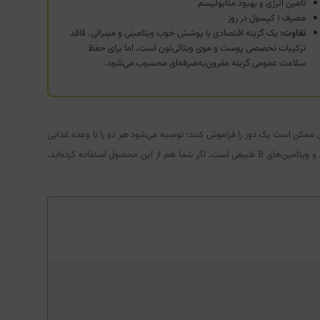
تامین انرژی و بهبود متابولیسم
مصرف ۱ کپسول در روز
تفاوت:
یک گزینه اقتصادی با پوشش خوب ویتامینی و مینرالی. فاقد
ترکیبات تخصصی پوست و موی ویتالی‌تون است، اما برای حفظ
سلامت عمومی گزینه مقرون‌به‌صرفه‌ای محسوب می‌شود.
رص‌های بزرگ گچی آسان‌تر کرده است. با توجه به اینکه دوز مصرفی ۲ عدد در روز است، برخی کاربران ممکن است یک دوز را فراموش کنند؛ توصیه می‌شود هر دو را با وعده غذایی
اصلی (مثل ناهار) مصرف کنید تا هم فراموش نشود و هم به دلیل وجود آهن و ویتامین‌ها، عوارض گوارشی به حداقل برسد. وجود بوی ملایم به دلیل روغن‌های گیاهی و ویتامین‌های B طبیعی است. اگر شما هم از این محصول استفاده کرده‌اید،