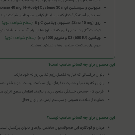
آنتی‌اکسیدان درون‌سلولی و جزء کلیدی در زنجیره تولید انرژی (ATP) در میتوکندری.
متیونین و سیستئین (L-Methionine 40 mg, N-Acetyl Cysteine 30 mg):
اسیدهای آمینه گوگرددار که در ساختار کراتین مو و ناخن شرکت دارند 
روی (Zinc 15 mg)، سلنیوم، ویتامین C و E:
(سطح شواهد: قوی)
ترکیبات آنتی‌اکسیدانی قوی که از سلول‌ها در برابر آسیب محافظت ک
ویتامین D3 (600 IU) و منیزیم (100 mg):
(سطح شواهد: قوی)
مهم برای سلامت استخوان‌ها و عملکرد عضلات.
این محصول برای چه کسانی مناسب است؟
بانوان بزرگسالی که نیاز به تکمیل رژیم غذایی روزانه خود دارند.
بانوانی که به دنبال حمایت تغذیه‌ای برای سلامت پوست، مو و ناخن هس
افرادی که احساس خستگی مزمن دارند و نیازمند افزایش سطح انرژی ه
حمایت از سلامت عمومی و سیستم ایمنی در بانوان فعال.
این محصول برای چه کسانی مناسب نیست؟
مردان و کودکان:
این فرمولاسیون مختص نیازهای بانوان بزرگسال است.