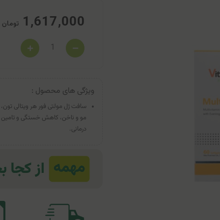
1,617,000
تومان
ویژگی های محصول :
سافت ژل مولتی فور هر ویتالی تون،
مو و ناخن، کاهش خستگی و تامین ان
درمانی.