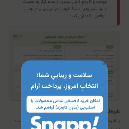
موقت و تا رفع کامل سردرد و عدم نیاز به مصرف
دارو، شیر پمپاژ شدۀ خود را در فریزیر برای چنین
مواقعی نگه‌داری کنید.
داروهای خوراکی کلیدی سردرد بعد از زایمان
بوتالبیتال-استامینوفن-کافئین (BAC) یک ترکیب موثر تسکین‌دهنده