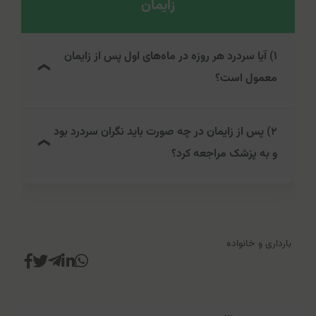
زایمان
۱) آیا سردرد هر روزه در ماه‌های اول پس از زایمان
معمول است؟
سردردهای مزمن روزانه در حالت معمول چندان رایج نیستند. بر
۲) پس از زایمان در چه صورت باید نگران سردرد بود
اساس آمارها، شیوع تخمینی آن در سراسر جهان بین ۳ تا ۵
و به پزشک مراجعه کرد؟
درصد است و اغلب این افراد دچار میگرن مزمن هستند.
بنابراین اگر فرد پیش از بارداری سابقه میگرن نداشته، در صورت
در صورت بروز علائم هشداردهنده زیر باید به پزشک مراجعه
تداوم سردرد حتماً باید با پزشک مشورت کند.
کرد:
سردردی که دو یا چند بار در هفته اتفاق می‌افتد.
بارداری و خانواده
سردرد مداوم است یا مرتباً عود می‌کند.
شدت درد طی چند روز به‌تدریج بدتر می‌شود.
الگو یا علائم آن با سردردهای معمولی شما متفاوت
است.