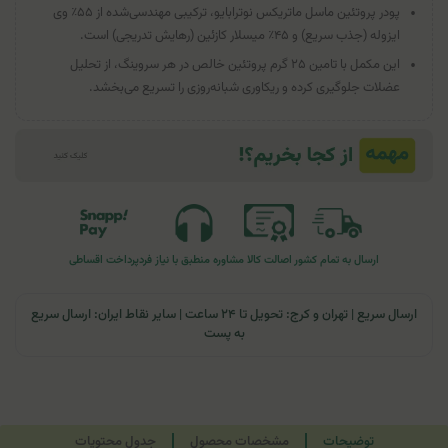
پودر پروتئین ماسل ماتریکس نوترابایو، ترکیبی مهندسی‌شده از ۵۵٪ وی
ایزوله (جذب سریع) و ۴۵٪ میسلار کازئین (رهایش تدریجی) است.
این مکمل با تامین ۲۵ گرم پروتئین خالص در هر سروینگ، از تحلیل
عضلات جلوگیری کرده و ریکاوری شبانه‌روزی را تسریع می‌بخشد.
ارسال به تمام کشور
اصالت کالا
مشاوره منطبق با نیاز فرد
پرداخت اقساطی
ارسال سریع | تهران و کرج: تحویل تا ۲۴ ساعت | سایر نقاط ایران: ارسال سریع
به پست
توضیحات
مشخصات محصول
جدول محتویات