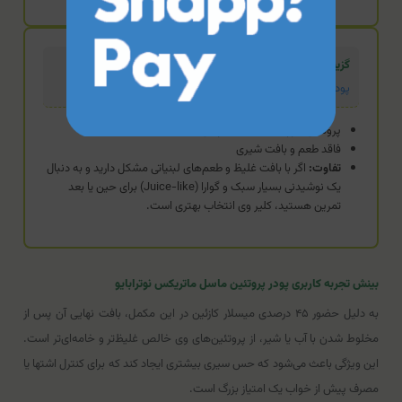
گزینه جایگزین (سبک و زودجذب)
پودر کلیر وی ایزوله نوترابایو
پروتئین ایزوله با بافت آبمیوه‌ای
فاقد طعم و بافت شیری
تفاوت:
اگر با بافت غلیظ و طعم‌های لبنیاتی مشکل دارید و به دنبال
یک نوشیدنی بسیار سبک و گوارا (Juice-like) برای حین یا بعد
تمرین هستید، کلیر وی انتخاب بهتری است.
بینش تجربه کاربری پودر پروتئین ماسل ماتریکس نوترابایو
به دلیل حضور ۴۵ درصدی میسلار کازئین در این مکمل، بافت نهایی آن پس از
مخلوط شدن با آب یا شیر، از پروتئین‌های وی خالص غلیظ‌تر و خامه‌ای‌تر است.
این ویژگی باعث می‌شود که حس سیری بیشتری ایجاد کند که برای کنترل اشتها یا
مصرف پیش از خواب یک امتیاز بزرگ است.