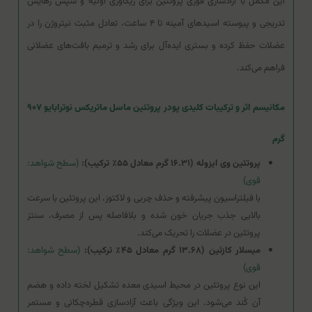
این مکمل با آزادسازی فوری پروتئین برای ریکاوری اولیه و سپس رهایش
تدریجی و پیوسته اسیدهای آمینه تا ۴ ساعت، تعادل مثبت نیتروژن را در
عضلات حفظ کرده و بستری ایده‌آل برای رشد و ترمیم بافت‌های عضلانی
فراهم می‌کند.
مکانیسم اثر و ترکیبات کلیدی پودر پروتئین ماسل ماتریکس نوترابایو ۹۰۷
گرم
پروتئین وی ایزوله (۱۶.۳۱ گرم معادل ۵۵٪ ترکیب):
(سطح شواهد:
قوی)
با فیلتراسیون پیشرفته و حذف چربی و لاکتوز، این پروتئین با سرعت
بالایی جذب جریان خون شده و بلافاصله پس از مصرف، سنتز
پروتئین در عضلات را تحریک می‌کند.
میسلار کازئین (۱۳.۶۸ گرم معادل ۴۵٪ ترکیب):
(سطح شواهد:
قوی)
این نوع پروتئین در محیط اسیدی معده تشکیل لخته داده و هضم
آن کُند می‌شود. این ویژگی باعث آزادسازی قطره‌چکانی و مستمر