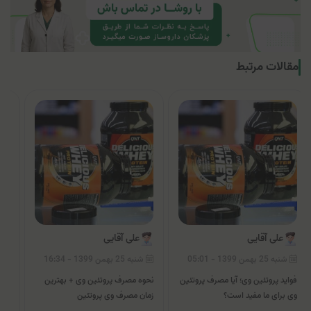
مقالات مرتبط
علی آقایی
علی آقایی
شنبه 25 بهمن 1399 - 05:01
شنبه 25 بهمن 1399 - 16:34
یکش
فواید پروتئین وی؛ آیا مصرف پروتئین
نحوه مصرف پروتئین وی + بهترین
انو
وی برای ما مفید است؟
زمان مصرف وی پروتئین
کارب