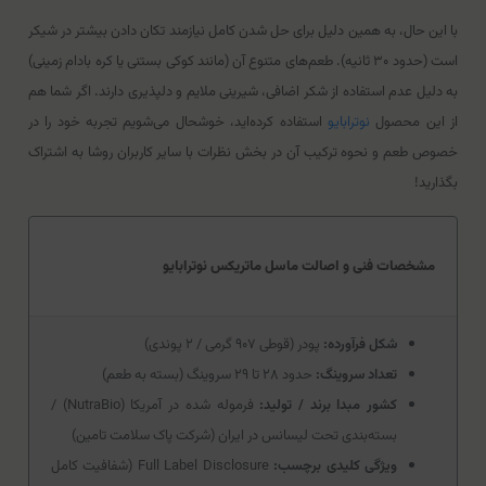
با این حال، به همین دلیل برای حل شدن کامل نیازمند تکان دادن بیشتر در شیکر
است (حدود ۳۰ ثانیه). طعم‌های متنوع آن (مانند کوکی بستنی یا کره بادام زمینی)
به دلیل عدم استفاده از شکر اضافی، شیرینی ملایم و دلپذیری دارند. اگر شما هم
از این محصول
نوترابایو
استفاده کرده‌اید، خوشحال می‌شویم تجربه خود را در
خصوص طعم و نحوه ترکیب آن در بخش نظرات با سایر کاربران روشا به اشتراک
بگذارید!
مشخصات فنی و اصالت ماسل ماتریکس نوترابایو
شکل فرآورده:
پودر (قوطی ۹۰۷ گرمی / ۲ پوندی)
تعداد سروینگ:
حدود ۲۸ تا ۲۹ سروینگ (بسته به طعم)
کشور مبدا برند / تولید:
فرموله شده در آمریکا (NutraBio) /
بسته‌بندی تحت لیسانس در ایران (شرکت پاک سلامت تامین)
ویژگی کلیدی برچسب:
Full Label Disclosure (شفافیت کامل