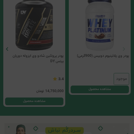
پودر وی پلاتینیوم دوبیس (900گرمی)
پودر پروتئین شادو وی ایزوله دوریان
ییتس DY
موجود
3.4
مشاهده محصول
14,750,000
تومان
مشاهده محصول