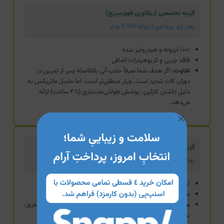
گزینه تخصصی (ریکاوری فوق‌سریع)
پودر وی پروتئین ایزوله 100% ویثر
۱۰۰٪ ایزوله و هیدرولیز شده
فاقد چربی و کربوهیدرات اضافی
تفاوت:
اگر هدف شما صرفاً جذب آنی بلافاصله پس از تمرین در
دوران کات شدید است، ویثر منطقی‌تر است. اما ماسل ماتریکس به
دلیل داشتن کازئین، پوشش طولانی‌مدت‌تری (تا ۴ ساعت) ارائه
می‌دهد.
گزینه استاندارد (محصول فعلی)
پودر ماسل ماتریکس نوترابایو
۵۵٪ وی ایزوله + ۴۵٪ کازئین
مناسب برای روز و شب (جذب دوگانه)
مزیت:
کامل‌ترین انتخاب برای حفظ تعادل نیتروژن در طول شبانه‌روز،
بدون نیاز به خرید دو محصول مجزا (وی و کازئین).