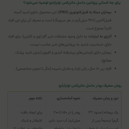
برای چه کسانی پروتئین ماسل ماتریکس نوترابایو توصیه نمی‌شود؟
بیماران مبتلا به فنیل‌کتونوری (PKU):
این محصول حاوی اسید آمینه
فنیل‌آلانین (۹۴۸ میلی‌گرم در هر سروینگ) است و مصرف آن برای این افراد
اکیداً ممنوع است.
آلرژی به لبنیات:
به دلیل وجود مشتقات شیر گاو (وی و کازئین)، برای افراد
دارای حساسیت شدید به پروتئین‌های شیر مناسب نیست.
بیماران دارای نارسایی‌های پیشرفته کبدی و کلیوی (بدون تایید پزشک
معالج).
افراد زیر ۱۸ سال، زنان باردار و مادران شیرده (مگر با تجویز متخصص).
روش مصرف پودر ماسل ماتریکس نوترابایو
دوز و زمان مصرف
نحوه آماده‌سازی
نکته مهم
یک پیمانه (حدود ۳۲
پودر را در ۱۵۰ تا ۲۰۰
برای ایجاد بافت
گرم) ترجیحاً پس از
میلی‌لیتر آب سرد، شیر
غلیظ‌تر و شیک
تمرین یا پیش از خواب
یا نوشیدنی دلخواه
خامه‌ای، می‌توانید ۲