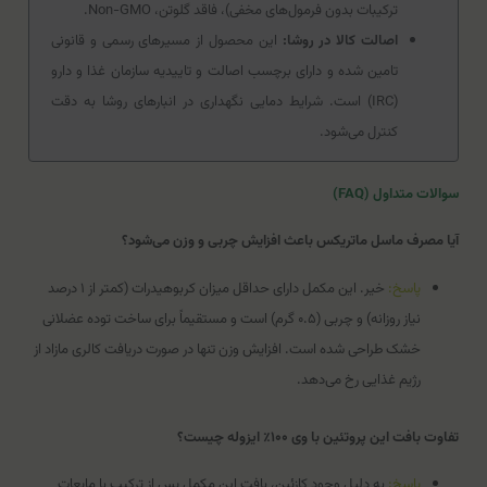
ترکیبات بدون فرمول‌های مخفی)، فاقد گلوتن، Non-GMO.
اصالت کالا در روشا:
این محصول از مسیرهای رسمی و قانونی
تامین شده و دارای برچسب اصالت و تاییدیه سازمان غذا و دارو
(IRC) است. شرایط دمایی نگهداری در انبارهای روشا به دقت
کنترل می‌شود.
سوالات متداول (FAQ)
آیا مصرف ماسل ماتریکس باعث افزایش چربی و وزن می‌شود؟
پاسخ:
خیر. این مکمل دارای حداقل میزان کربوهیدرات (کمتر از ۱ درصد
نیاز روزانه) و چربی (۰.۵ گرم) است و مستقیماً برای ساخت توده عضلانی
خشک طراحی شده است. افزایش وزن تنها در صورت دریافت کالری مازاد از
رژیم غذایی رخ می‌دهد.
تفاوت بافت این پروتئین با وی ۱۰۰٪ ایزوله چیست؟
پاسخ:
به دلیل وجود کازئین، بافت این مکمل پس از ترکیب با مایعات