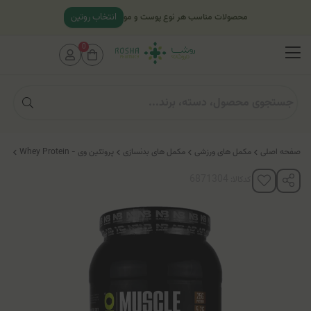
انتخاب روتین
محصولات مناسب هر نوع پوست و مو
0
صفحه اصلی
مکمل های ورزشی
مکمل های بدنسازی
پروتئین وی - Whey Protein
پود
کدکالا: