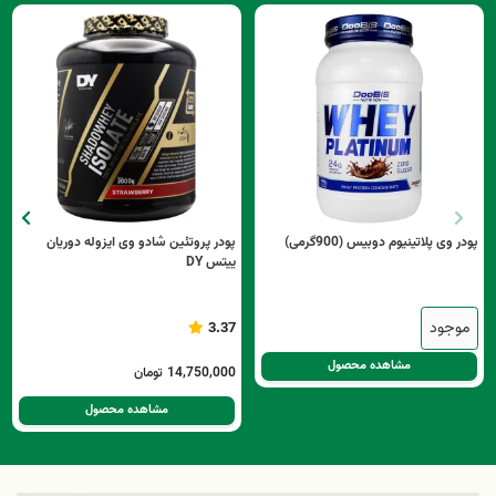
پودر وی پلاتینیوم دوبیس (900گرمی)
پودر پروتئین شادو وی ایزوله دوریان
ییتس DY
موجود
3.37
مشاهده محصول
14,750,000
تومان
مشاهده محصول