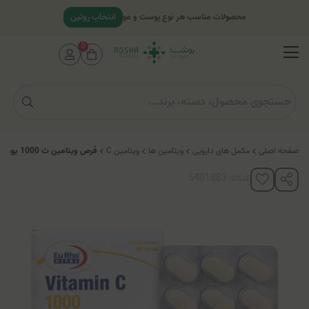
انتخاب روتین
محصولات مناسب هر نوع پوست و مو
0
صفحه اصلی
مکمل های دارویی
ویتامین ها
ویتامین C
قرص ویتامین ث 1000 یوروویتال
کدکالا: