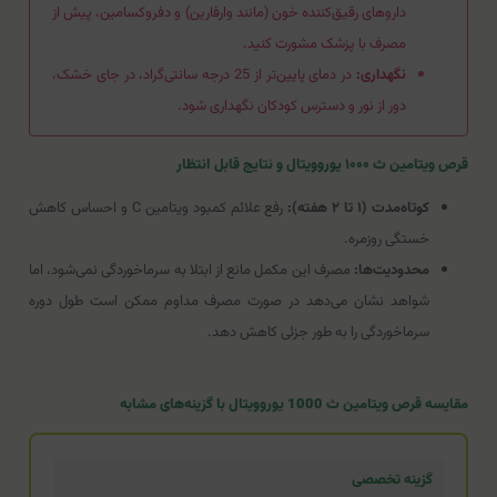
داروهای رقیق‌کننده خون (مانند وارفارین) و دفروکسامین، پیش از
مصرف با پزشک مشورت کنید.
نگهداری:
در دمای پایین‌تر از 25 درجه سانتی‌گراد، در جای خشک،
دور از نور و دسترس کودکان نگهداری شود.
قرص ویتامین ث ۱۰۰۰ یوروویتال و نتایج قابل انتظار
کوتاه‌مدت (۱ تا ۲ هفته):
رفع علائم کمبود ویتامین C و احساس کاهش
خستگی روزمره.
محدودیت‌ها:
مصرف این مکمل مانع از ابتلا به سرماخوردگی نمی‌شود، اما
شواهد نشان می‌دهد در صورت مصرف مداوم ممکن است طول دوره
سرماخوردگی را به طور جزئی کاهش دهد.
مقایسه قرص ویتامین ث 1000 یوروویتال با گزینه‌های مشابه
گزینه تخصصی