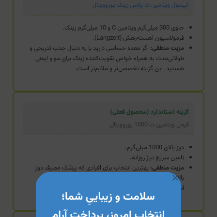
کپسول ویتامین ث پلاس زینک یوروویتال
حاوی 300 میلی‌گرم ویتامین C و 10 میلی‌گرم زینک.
فرمولاسیون آهسته‌رهش (Langzeit).
مزیت منطقی:
اگر معده حساسی دارید یا به دنبال جذب تدریجی و
طولانی‌مدت به همراه خواص تقویت‌کننده زینک برای مو و ایمنی
هستید، این گزینه تخصصی‌تر و ملایم‌تر است.
گزینه استاندارد (محصول فعلی)
قرص ویتامین ث 1000 یوروویتال
دوز بالای 1000 میلی‌گرم.
تامین سریع نیاز روزانه.
مزیت منطقی:
بهترین انتخاب برای افرادی که پزشک مصرف دوز
بالای ویتامین C را برای بازه زمانی مشخصی برایشان تجویز کرده
است.