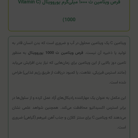
قرص ویتامین ث ۱۰۰۰ میلی‌گرم یوروویتال (Vitamin C
1000)
ویتامین C یک ویتامین محلول در آب و ضروری است که بدن انسان قادر به
تولید یا ذخیره آن نیست.
قرص ویتامین ث 1000 یوروویتال
به منظور
تامین دوز بالایی از این ویتامین برای زمان‌هایی که نیاز بدن افزایش می‌یابد
(مانند استرس فیزیکی، نقاهت، یا کمبود دریافت از طریق رژیم غذایی) طراحی
شده است.
این مکمل به عنوان یک مهارکننده رادیکال‌های آزاد عمل کرده و از سلول‌ها در
برابر استرس اکسیداتیو محافظت می‌کند. همچنین شواهد علمی نشان
می‌دهند که ویتامین C برای سنتز کلاژن و جذب آهن غیرهم (گیاهی) ضروری
است.