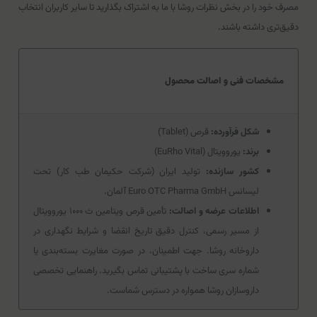
مصرف خود را در بخش نظرات روشا با ما به اشتراک بگذارید تا سایر کاربران انتخاب
دقیق‌تری داشته باشند.
مشخصات فنی و اصالت محصول
شکل فرآورده:
قرص (Tablet)
برند:
یوروویتال (EuRho Vital)
کشور سازنده:
تولید ایران (شرکت حکیمان طب کار) تحت
لیسانس Euro OTC Pharma GmbH آلمان.
اطلاعات عرضه و اصالت:
تأمین قرص ویتامین ث ۱۰۰۰ یوروویتال
از مسیر رسمی، کنترل دقیق تاریخ انقضا و شرایط نگهداری در
داروخانه روشا. جهت اطمینان، در صورت مغایرت بسته‌بندی یا
شماره سری ساخت با پشتیبانی تماس بگیرید. راهنمایی تخصصی
داروسازان روشا همواره در دسترس شماست.