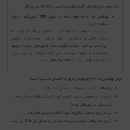
مکانیسم اثر و ترکیبات کلیدی قرص ویتامین ث 1000 یوروویتال
ویتامین ث (Ascorbic Acid) به میزان 1000 میلی‌گرم:
(سطح
شواهد: قوی)
ویتامین C به عنوان یک کوفاکتور در واکنش‌های آنزیمی (از جمله
ساخت کلاژن و ال‌کارنیتین) عمل می‌کند. همچنین با خواص
آنتی‌اکسیدانی خود، عملکرد لوکوسیت‌ها (گلبول‌های سفید) را بهبود
بخشیده و به تقویت سیستم ایمنی کمک می‌کند. این دوز برابر با
1250 درصد از نیاز روزانه (NRV) بزرگسالان است.
قرص ویتامین ث ۱۰۰۰ یوروویتال برای چه کسانی مناسب است؟
بزرگسالانی که نیاز به حمایت سیستم ایمنی دارند.
افرادی که در معرض استرس اکسیداتیو بالا هستند (مانند سیگاری‌ها یا
افراد ساکن در شهرهای آلوده).
افراد در دوره نقاهت بیماری‌ها جهت کمک به ترمیم بافت‌ها.
افرادی که دریافت میوه و سبزیجات تازه در رژیم غذایی آن‌ها ناکافی است.