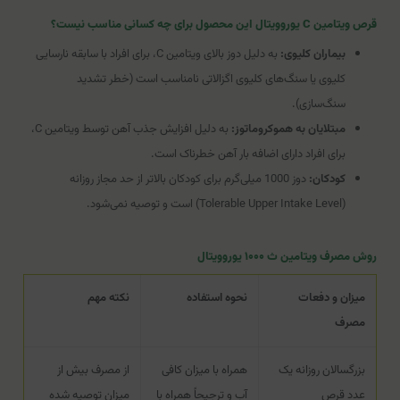
قرص ویتامین C یوروویتال این محصول برای چه کسانی مناسب نیست؟
بیماران کلیوی:
به دلیل دوز بالای ویتامین C، برای افراد با سابقه نارسایی
کلیوی یا سنگ‌های کلیوی اگزالاتی نامناسب است (خطر تشدید
سنگ‌سازی).
مبتلایان به هموکروماتوز:
به دلیل افزایش جذب آهن توسط ویتامین C،
برای افراد دارای اضافه بار آهن خطرناک است.
کودکان:
دوز 1000 میلی‌گرم برای کودکان بالاتر از حد مجاز روزانه
(Tolerable Upper Intake Level) است و توصیه نمی‌شود.
روش مصرف ویتامین ث ۱۰۰۰ یوروویتال
میزان و دفعات
نحوه استفاده
نکته مهم
مصرف
بزرگسالان روزانه یک
همراه با میزان کافی
از مصرف بیش از
عدد قرص
آب و ترجیحاً همراه با
میزان توصیه شده