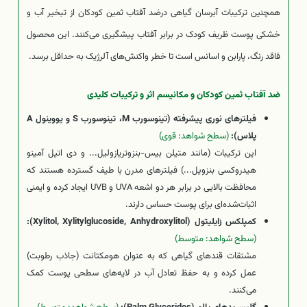
همچنین ترکیبات آبرسان گیاهی درضد آفتاب ثمین کودکان از تبخیر آب و
خشکی پوست ظریف کودک در برابر آفتاب پیشگیری می‌کنند. این محصول
فاقد رنگ، پارابن و اسانس است تا خطر واکنش‌های آلرژیک به حداقل برسد.
ضد آفتاب ثمین کودکان و مکانیسم اثر و ترکیبات کلیدی
فیلترهای نوری پیشرفته (تینوسورب M، تینوسورب S و یووینول A
پلاس):
(سطح شواهد: قوی)
این ترکیبات (مانند متیلن بیس-بنزوتریازولیل... و دی اتیل آمینو
هیدروکسی بنزویل...) فیلترهای مدرن با طیف گسترده هستند که
محافظت بالایی در برابر هر دو اشعه UVA و UVB ایجاد کرده و ایمنی
اثبات‌شده‌ای برای پوست حساس دارند.
کمپلکس زایلیتول (Xylitol, Xylitylglucoside, Anhydroxylitol):
(سطح شواهد: متوسط)
مشتقات قندهای گیاهی که به عنوان هومکتانت (جاذب رطوبت)
عمل کرده و به حفظ تعادل آب در لایه‌های سطحی پوست کمک
می‌کنند.