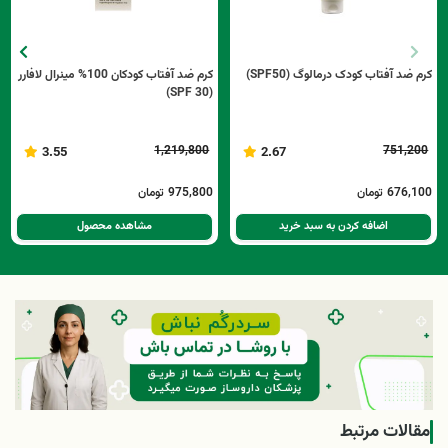
کرم ضد آفتاب کودک درمالوگ (SPF50)
کرم ضد آفتاب کودکان 100% مینرال لافارر
(SPF 30)
1,219,800
751,200
3.55
2.67
676,100
تومان
975,800
تومان
اضافه کردن به سبد خرید
مشاهده محصول
مقالات مرتبط