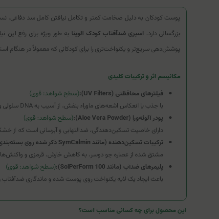
بزرگسالی دارد.
اسپری ضدآفتاب کودک الوینا
به طور ویژه برای رفع این ن
پوشش‌دهی سریع‌تر و یکنواخت‌تری را برای کودکانی که معمولاً در هنگام استفاد
مکانیسم اثر و ترکیبات کلیدی
فیلترهای محافظتی (UV Filters):
(سطح شواهد: قوی)
با جذب یا انعکاس اشعه‌های ماوراء بنفش، از آسیب به DNA سلولی و آفتاب‌سوختگی جلوگیری می‌کنند.
پودر آلوئه‌ورا (Aloe Vera Powder):
(سطح شواهد: قوی)
دارای خاصیت تسکین‌دهندگی، ضدالتهابی و آبرسانی است که از خشک
ترکیبات تسکین‌دهنده (مانند SymCalmin ذکر شده روی بسته‌بندی):
مشتق شده از عصاره جو دوسر، به کاهش خارش، قرمزی و واکنش‌ها
پلیمرهای ضدآب (مانند SolPerForm 100):
(سطح شواهد: قوی)
باعث ایجاد یک لایه یکنواخت روی پوست شده و ماندگاری ضدآفتاب را 
این محصول برای چه کسانی مناسب است؟