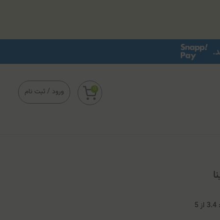
0
ورود
/
ثبت نام
ا
3
از
5