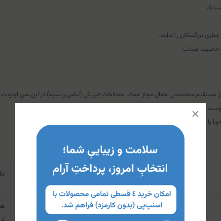
ری بزرگسالان را ندارند.
لیل خاصیت ضدآب.
جویز مستقیم متخصص اطفال مجاز است. محافظت فیزیکی (لباس و سایه) در این سن اولویت د
ت آسیب‌دیده، تاول‌زده یا دارای خونریزی خودداری شود.
ا یا فیلترهای شیمیایی خاص (نیاز به بررسی دقیق برچسب کالا).
نحوه استفاده
نک
بطری را به خوبی تکان دهید. از فاصله مناسب (حدود ۱۵ سانتی‌متر) روی
هر
پوست خشک اسپری کرده و با دست پخش کنید.
اس