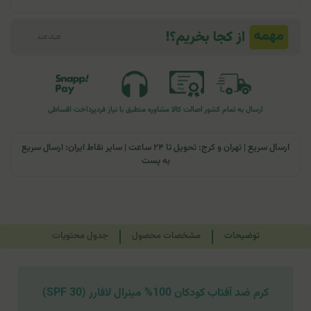
ارسال به تمام کشور
اصالت کالا
مشاوره منطبق با نیاز فرد
پرداخت اقساطی
ارسال سریع | تهران و کرج: تحویل تا ۲۴ ساعت | سایر نقاط ایران: ارسال سریع
به پست
توضیحات
مشخصات محصول
جدول محتویات
کرم ضد آفتاب کودکان 100% مینرال لافارر (SPF 30)