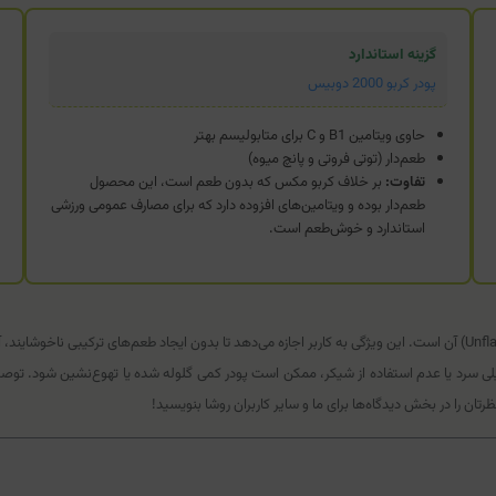
گزینه استاندارد
پودر کربو 2000 دوبیس
حاوی ویتامین B1 و C برای متابولیسم بهتر
طعم‌دار (توتی فروتی و پانچ میوه)
تفاوت:
بر خلاف کربو مکس که بدون طعم است، این محصول
طعم‌دار بوده و ویتامین‌های افزوده دارد که برای مصارف عمومی ورزشی
استاندارد و خوش‌طعم است.
یکی از نقاط قوت پودر کربو مکس از نظر ورزشکاران، «بدون طعم بودن» (Unflavored) آن است. این ویژگی به کاربر اجازه می‌دهد تا ب
لی سرد یا عدم استفاده از شیکر، ممکن است پودر کمی گلوله شده یا تهوع‌نشین شود. توصیه 
تان را در بخش دیدگاه‌ها برای ما و سایر کاربران روشا بنویسید!