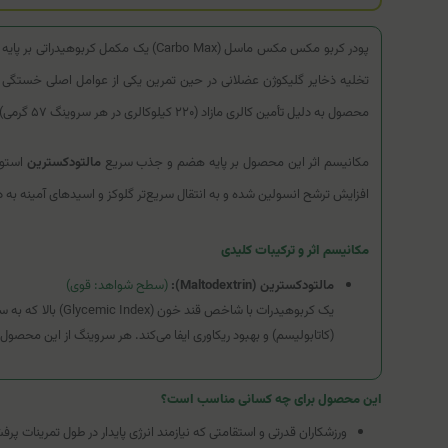
پودر کربو مکس مکس ماسل (Carbo Max)
تخلیه ذخایر گلیکوژن عضلانی در حین تمرین یکی از عوامل اصلی خستگی و
محصول به دلیل تأمین کالری مازاد (۲۲۰ کیلوکالری در هر سروینگ ۵۷ گرمی)، روشی کاربردی و مؤثر برای کمک به روند وزن‌گیری در افراد نیازمند به کالری بیشتر است.
مکانیسم اثر این محصول بر پایه هضم و جذب سریع
مالتودکسترین
استوا
افزایش ترشح انسولین شده و به انتقال سریع‌تر گلوکز و اسیدهای آمینه به 
مکانیسم اثر و ترکیبات کلیدی
مالتودکسترین (Maltodextrin):
(سطح شواهد: قوی)
یک کربوهیدرات ب
(کاتابولیسم) و بهبود ریکاوری ایفا می‌کند. هر سروینگ از این محصول ۵۴ گرم کربوهیدرات (شامل تنها ۲ گرم قند) ارائه می‌دهد.
این محصول برای چه کسانی مناسب است؟
ورزشکاران قدرتی و استقامتی که نیازمند انرژی پایدار در طول تمرینات پر