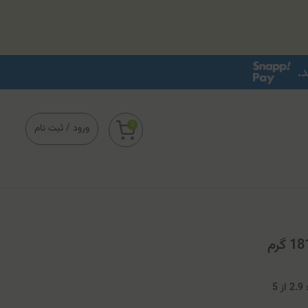
0
ورود
/
ثبت نام
2
از
5