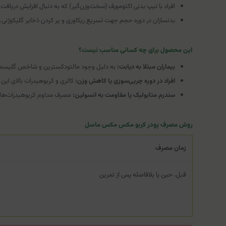
افراد با تیپ بدنی اکتومورف (سخت‌وزن‌گیر) که به دنبال افزایش دریافت ک
بدنسازان در دوره حجم جهت تسریع ریکاوری و پر کردن ذخایر گلیکوژنی.
این محصول برای چه کسانی مناسب نیست؟
بیماران مبتلا به دیابت:
به دلیل وجود مالتودکسترین و شاخص گلیسمی ب
افراد در دوره چربی‌سوزی یا کاهش وزن:
کالری و کربوهیدرات بالای ای
سندرم متابولیک یا مقاومت به انسولین:
مصرف مداوم کربوهیدرات‌های
روش مصرف پودر کربو مکس مکس ماسل
زمان مصرف
قبل، حین یا بلافاصله پس از تمرین