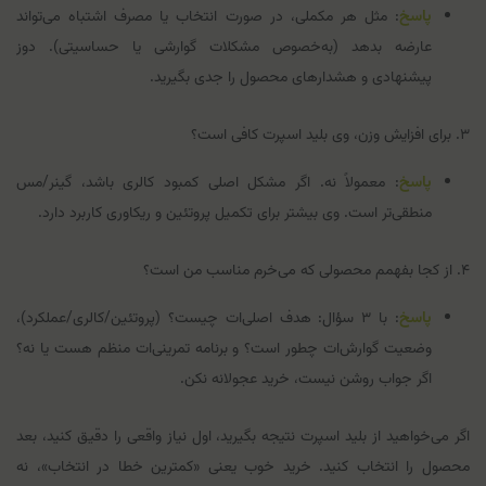
پاسخ
: مثل هر مکملی، در صورت انتخاب یا مصرف اشتباه می‌تواند
عارضه بدهد (به‌خصوص مشکلات گوارشی یا حساسیتی). دوز
پیشنهادی و هشدارهای محصول را جدی بگیرید.
۳. برای افزایش وزن، وی بلید اسپرت کافی است؟
پاسخ
: معمولاً نه. اگر مشکل اصلی کمبود کالری باشد، گینر/مس
منطقی‌تر است. وی بیشتر برای تکمیل پروتئین و ریکاوری کاربرد دارد.
۴. از کجا بفهمم محصولی که می‌خرم مناسب من است؟
پاسخ
: با ۳ سؤال: هدف اصلی‌ات چیست؟ (پروتئین/کالری/عملکرد)،
وضعیت گوارش‌ات چطور است؟ و برنامه تمرینی‌ات منظم هست یا نه؟
اگر جواب روشن نیست، خرید عجولانه نکن.
اگر می‌خواهید از بلید اسپرت نتیجه بگیرید، اول نیاز واقعی را دقیق کنید، بعد
محصول را انتخاب کنید. خرید خوب یعنی «کمترین خطا در انتخاب»، نه