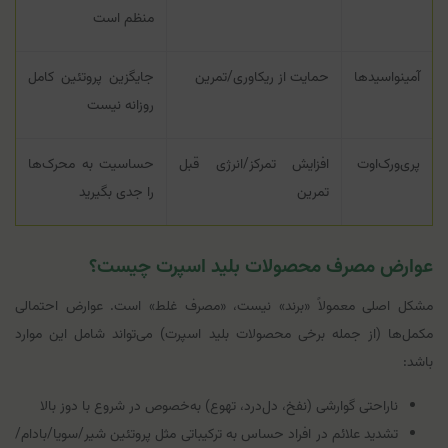
منظم است
آمینواسیدها
حمایت از ریکاوری/تمرین
جایگزین پروتئین کامل
روزانه نیست
پری‌ورک‌اوت
افزایش تمرکز/انرژی قبل
حساسیت به محرک‌ها
تمرین
را جدی بگیرید
عوارض مصرف محصولات بلید اسپرت چیست؟
مشکل اصلی معمولاً «برند» نیست، «مصرف غلط» است. عوارض احتمالی
مکمل‌ها (از جمله برخی محصولات بلید اسپرت) می‌تواند شامل این موارد
باشد:
ناراحتی گوارشی (نفخ، دل‌درد، تهوع) به‌خصوص در شروع با دوز بالا
تشدید علائم در افراد حساس به ترکیباتی مثل پروتئین شیر/سویا/بادام/