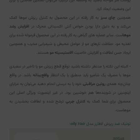
پوست سر مواجه باشید به واسطه این ترکیب می‌توان تسکین مناسبی را برای
این وضعیت ایجاد کرد.
همچنین
چای سبز
به کار رفته در این محصول به کنترل ریزش موها کمک
می‌کند و به دلیل دارا بودن خواص آنتی اکسیدانی محرک در
افزایش رشد
موها
ست. سایر عصاره های گیاهی به کار رفته در این محصول فرموله شده برای
تغذیه مو، حفاظت تارهای مو از عوامل محیطی و شیمیایی مخرب و همچنین
ایجاد حس لطافت و افزایش خاصیت
الاستیسیته مو
هستند.
• البته این نکته را مدنظر داشته باشید توقع قطع ریزش مو یا تاخیر در سفیدی
موها با مصرف یک شامپو باید منطبق با یک انتظار
واقع‌بینانه
باشد. در واقع
چنان‌چه همه‌ی
روتین مراقبتی
خود را به درستی انجام دهید می‌توان به مزایای
اینچنینی در شوینده‌ها هم خوشبین بود، در غیر اینصورت ویژگی اصلی این
محصول برای شما کمک به
کنترل چربی
ترشح شده و لطافت بخشیدن به
موهاست.
تونیک ضد ریزش لافارر مدل oily Hair: