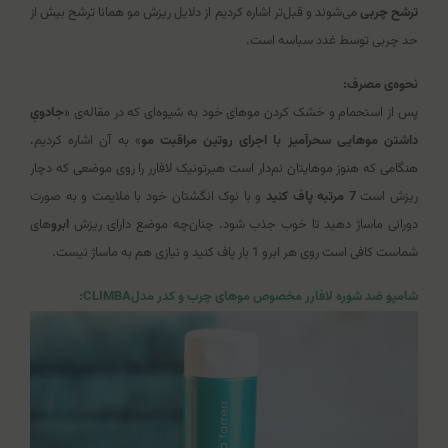
ترشح چربی
می‌شوند و قبل‌تر اشاره کردیم از دلایل ریزش مو همانا ترشح بیش از
حد چربی توسط غدد سباسه است.
نحوه‌ی مصرف:
پس از استحمام و خشک کردن موهای خود به شیوه‌ای که در مقاله‌ی «
جادویِ
داشتن موهایی سحرآمیز با اجرای روتین مراقبت مو
» به آن اشاره کردیم،
هنگامی که هنوز موهایتان نم‌دار است هیرتونیک لافارر را روی موضعی که دچار
ریزش است
7 مرتبه پاف کنید
و با نوک انگشتان خود با ملایمت و به صورت
دورانی ماساژ دهید تا خوب جذب شود. چنان‌چه موضع دارای ریزش
ابرو
های
شماست کافی است روی هر ابرو 1 بار پاف کنید و نیازی هم به ماساژ نیست.
شامپو ضد شوره لافارر مخصوص موهای چرب و کدر مدلCLIMBA: