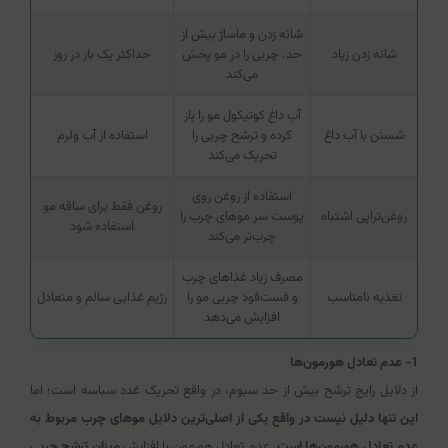
شانه زدن و ماساژ بیش از
شانه زدن زیاد
حد، چربی را در مو پخش
حداکثر یک بار در روز
می‌کند
آب داغ کوتیکول مو را باز
شستن با آب داغ
کرده و ترشح چربی را
استفاده از آب ولرم
تحریک می‌کند
استفاده از روغن روی
روغن فقط برای ساقه مو
روغن‌تراپی اشتباه
پوست سر موهای چرب را
استفاده شود
چرب‌تر می‌کند
مصرف زیاد غذاهای چرب
تغذیه نامناسب
و فست‌فود چربی مو را
رژیم غذایی سالم و متعادل
افزایش می‌دهد
1- عدم تعادل هورمون‌ها
از دلایل رایج ترشح بیش از حد سبوم، در واقع تحریک غدد سباسه است؛ اما
این تنها دلیل نیست در واقع یکی از اصلی‌ترین دلایل موهای چرب مربوط به
عدم تعادل هورمون‌ها است
. عدم تعادل هورمون با افزایش
میزان ترشح چربی