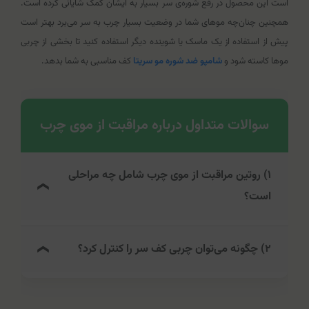
است این محصول در رفع شوره‌ی سر بسیار به ایشان کمک شایانی کرده است.
همچنین چنان‌چه موهای شما در وضعیت بسیار چرب به سر می‌برد بهتر است
پیش از استفاده از یک ماسک یا شوینده دیگر استفاده کنید تا بخشی از چربی
موها کاسته شود و
شامپو ضد شوره مو سریتا
کف مناسبی به شما بدهد.
سوالات متداول درباره مراقبت از موی چرب
۱) روتین مراقبت از موی چرب شامل چه مراحلی
است؟
روتین مناسب موی چرب شامل شست‌وشوی متعادل موها
۲) چگونه می‌توان چربی کف سر را کنترل کرد؟
(حدود سه بار در هفته) با آب ولرم و استفاده از شامپوهای
کنترل‌کننده چربی و فاقد سیلیکون است. همچنین در صورت
برای کنترل چربی کف سر بهتر است موها حدود سه بار در
انجام روغن‌تراپی، بهتر است روغن فقط به ساقه موها زده شود
هفته با آب ولرم شسته شوند و از شامپوهای کنترل‌کننده چربی