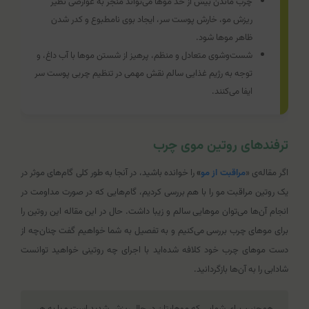
چرب ماندن بیش از حد موها می‌تواند منجر به عوارضی نظیر
ریزش مو، خارش پوست سر، ایجاد بوی نامطبوع و کدر شدن
ظاهر موها شود.
شست‌وشوی متعادل و منظم، پرهیز از شستن موها با آب داغ، و
توجه به رژیم غذایی سالم نقش مهمی در تنظیم چربی پوست سر
ایفا می‌کنند.
ترفندهای روتین موی چرب
اگر مقاله‌ی «
مراقبت از مو
»
را خوانده باشید، در آنجا به طور کلی گام‌های موثر در
یک روتین مراقبت مو را با هم بررسی کردیم، گام‌هایی که در صورت مداومت در
انجام آن‌ها می‌توان موهایی سالم و زیبا داشت. حال در این مقاله این روتین را
برای موهای چرب بررسی می‌کنیم و به تفصیل به شما خواهیم گفت چنان‌‌چه از
دست موهای چرب خود کلافه شده‌اید با اجرای چه روتینی خواهید توانست
شادابی را به آن‌ها بازگردانید.
همچنین برای شمایی که موهایتان در حال ریزش شدید است و یا به هر