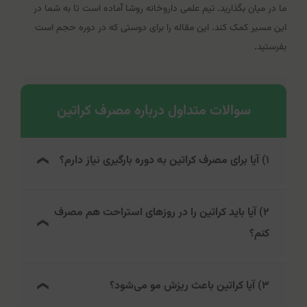
ما در میان بگذارید. تیم علمی داروخانه روشا آماده است تا به شما در
این مسیر کمک کند. این مقاله را برای دوستی که در دوره حجم است
بفرستید.
سوالات متداول درباره مصرف کراتین
۱) آیا برای مصرف کراتین به دوره بارگیری نیاز دارم؟
خیر، ضروری نیست. دوره بارگیری (مصرف حدود ۲۰ گرم در روز
۲) آیا باید کراتین را در روزهای استراحت هم مصرف
به مدت ۵ تا ۷ روز) فقط اشباع کراتین در عضلات را سریع‌تر
کنم؟
می‌کند. با مصرف روزانه ۳ تا ۵ گرم نیز پس از حدود ۳ تا ۴
هفته به همان سطح اشباع خواهید رسید.
بله. برای حفظ سطح کراتین عضلات، مصرف آن در روزهای
۳) آیا کراتین باعث ریزش مو می‌شود؟
استراحت نیز توصیه می‌شود تا میزان اشباع پایدار بماند.