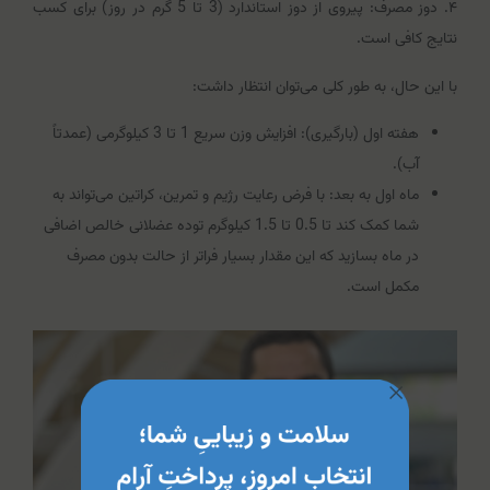
۴. دوز مصرف: پیروی از دوز استاندارد (3 تا 5 گرم در روز) برای کسب
نتایج کافی است.
با این حال، به طور کلی می‌توان انتظار داشت:
هفته اول (بارگیری): افزایش وزن سریع 1 تا 3 کیلوگرمی (عمدتاً
آب).
ماه اول به بعد: با فرض رعایت رژیم و تمرین، کراتین می‌تواند به
شما کمک کند تا 0.5 تا 1.5 کیلوگرم توده عضلانی خالص اضافی
در ماه بسازید که این مقدار بسیار فراتر از حالت بدون مصرف
مکمل است.