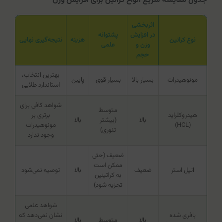
جدول مقایسه سریع انواع کراتین برای افزایش وزن
اثربخشی
در افزایش
پشتوانه
نوع کراتین
هزینه
نتیجه‌گیری نهایی
وزن و
علمی
حجم
بهترین انتخاب،
مونوهیدرات
بسیار بالا
بسیار قوی
پایین
استاندارد طلایی
شواهد کافی برای
متوسط
هیدروکلراید
برتری بر
بالا
(بیشتر
بالا
(HCL)
مونوهیدرات
تئوری)
وجود ندارد
ضعیف (حتی
ممکن است
اتیل استر
ضعیف
بالا
توصیه نمی‌شود
به کراتینین
تجزیه شود)
شواهد علمی
بافری شده
نشان نمی‌دهد که
بالا
متوسط
بالا