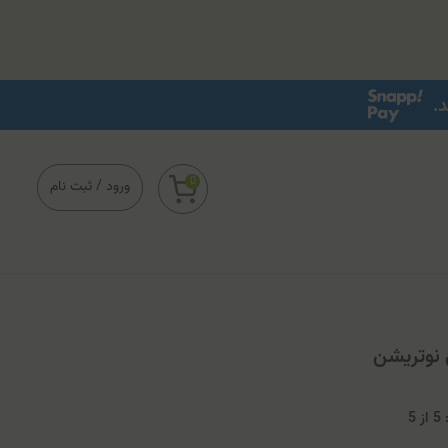
0
ورود
/
ثبت نام
 نوتریشن
5
از
5