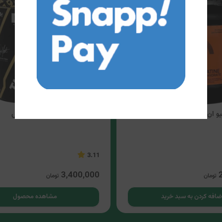
 تی (300 گرمی)
پودر کراتین ترکیبی دوریان ییتس
3.11
3,400,000
تومان
تومان
ضافه کردن به سبد خرید
مشاهده محصول