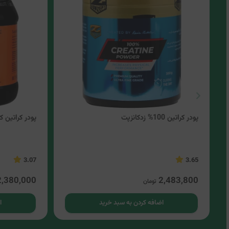
پودر کراتین 100% زدکانزپت
پودر کراتین کیو ان
3.07
3.65
2,380,000
2,483,800
تومان
اضافه کردن به سبد خرید
ا