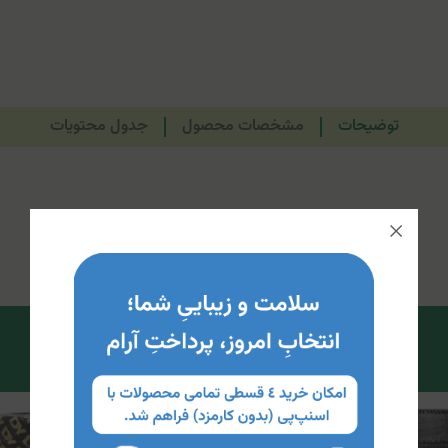
توضیحات
مشخصات محصول
جدول محتویات