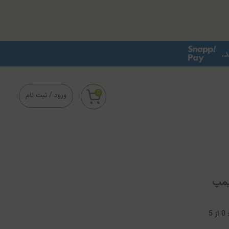
0
ورود
/
ثبت نام
یمپ
0
از
5