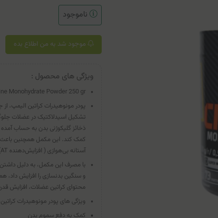
ناموجود
موجود شد به من اطلاع بده
ویژگی های محصول :
tine Monohydrate Powder 250 gr
پودر مونوهیدرات کراتین الیمپ، از
تشکیل اسید‌لاکتیک در عضلات جلوگیر
ذخائز گلیکوژنی بدن به حساب آمده 
آستانه بی‌هوازی ( افزایش‌دهنده AT)، قدرت عضلات را بالا خواهدبرد.
با مصرف این مکمل، به دلیل داشتن
و سنگین بدنسازی را افزایش داد، ه
محتوای کراتین عضلات، افزایش قدر
ویژگی های پودر مونوهیدرات کراتین 
کمک به دفع سموم بدن