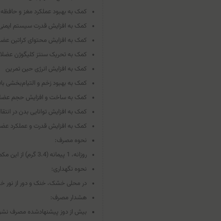
کمک به بهبود عملکرد مغز و حافظه
کمک به افزایش قدرت سیستم ایمنی
کمک به افزایش محتوای کراتین عض
کمک به تحریک سنتز کلیگوژن عضلا
کمک به افزایش انرژی حین تمرین
کمک به بهبود زخم و التیام‌بخشی با
کمک به ساخت و افزایش حجم عضل
کمک به افزایش توانایی بدن در انتقال 
کمک به افزایش قدرت و عملکرد عض
نحوه مصرف:
روزانه، 1 پیمانه (3.4 گرم) از این مکمل را در 200 الی 250 میلی‌لیتر آب حل کرده و بخورید.
نحوه نگهداری:
در محلی خشک، خنک و دور از نور خ
هشدار مصرف:
بیش از دوز پیشنهادشده مصرف نشو