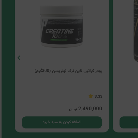
پودر کراتین لاین ترک نوتریشن (300گرم)
پود
ردب
.06
3.33
00
2,490,000
تومان
اضافه کردن به سبد خرید