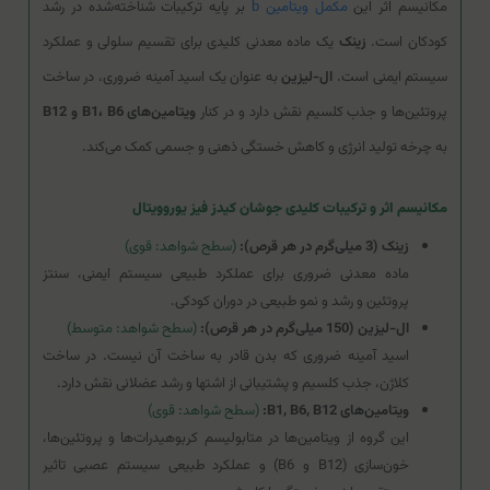
مکانیسم اثر این
مکمل ویتامین b
بر پایه ترکیبات شناخته‌شده در رشد
کودکان است.
زینک
یک ماده معدنی کلیدی برای تقسیم سلولی و عملکرد
سیستم ایمنی است.
ال-لیزین
به عنوان یک اسید آمینه ضروری، در ساخت
پروتئین‌ها و جذب کلسیم نقش دارد و در کنار
ویتامین‌های B1، B6 و B12
به چرخه تولید انرژی و کاهش خستگی ذهنی و جسمی کمک می‌کند.
مکانیسم اثر و ترکیبات کلیدی جوشان کیدز فیز یوروویتال
زینک (3 میلی‌گرم در هر قرص):
(سطح شواهد: قوی)
ماده معدنی ضروری برای عملکرد طبیعی سیستم ایمنی، سنتز
پروتئین و رشد و نمو طبیعی در دوران کودکی.
ال-لیزین (150 میلی‌گرم در هر قرص):
(سطح شواهد: متوسط)
اسید آمینه ضروری که بدن قادر به ساخت آن نیست. در ساخت
کلاژن، جذب کلسیم و پشتیبانی از اشتها و رشد عضلانی نقش دارد.
ویتامین‌های B1, B6, B12:
(سطح شواهد: قوی)
این گروه از ویتامین‌ها در متابولیسم کربوهیدرات‌ها و پروتئین‌ها،
خون‌سازی (B12 و B6) و عملکرد طبیعی سیستم عصبی تاثیر