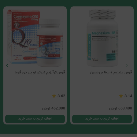
قرص منیزیم + ب6 برونسون
قرص کوآنزیم کیوتن او پی دی فارما
3.62
3.14
653,400
تومان
462,000
تومان
اضافه کردن به سبد خرید
اضافه کردن به سبد خرید