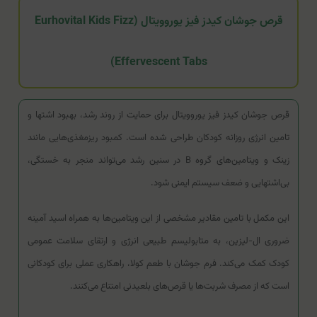
قرص جوشان کیدز فیز یوروویتال (Eurhovital Kids Fizz
Effervescent Tabs)
قرص جوشان کیدز فیز یوروویتال برای حمایت از روند رشد، بهبود اشتها و
تامین انرژی روزانه کودکان طراحی شده است. کمبود ریزمغذی‌هایی مانند
زینک و ویتامین‌های گروه B در سنین رشد می‌تواند منجر به خستگی،
بی‌اشتهایی و ضعف سیستم ایمنی شود.
این مکمل با تامین مقادیر مشخصی از این ویتامین‌ها به همراه اسید آمینه
ضروری ال-لیزین، به متابولیسم طبیعی انرژی و ارتقای سلامت عمومی
کودک کمک می‌کند. فرم جوشان با طعم کولا، راهکاری عملی برای کودکانی
است که از مصرف شربت‌ها یا قرص‌های بلعیدنی امتناع می‌کنند.