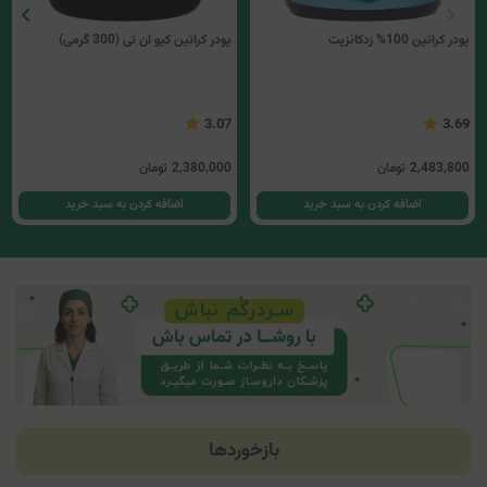
پودر کراتین 100% زدکانزپت
پودر کراتین کیو ان تی (300 گرمی)
3.07
3.69
2,483,800
تومان
2,380,000
تومان
اضافه کردن به سبد خرید
اضافه کردن به سبد خرید
بازخوردها