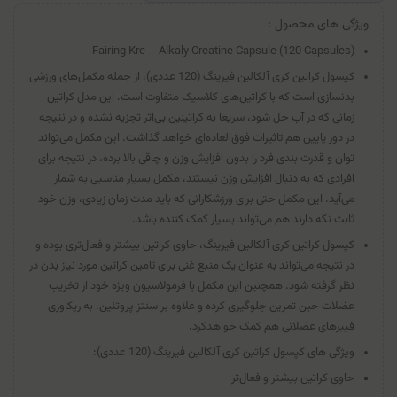
ویژگی های محصول :
Fairing Kre – Alkaly Creatine Capsule (120 Capsules)
کپسول کراتین کری آلکالین فیرینگ (120 عددی)، از جمله مکمل‌های ورزشی
بدنسازی است که با کراتین‌های کلاسیک متفاوت است. این مدل کراتین
زمانی که در آب حل شود، سریعا به کراتینین بی‌اثر تجزیه نشده و در نتیجه
در دوز پایین هم تاثیرات فوق‌العاده‌ای خواهد گذاشت. این مکمل می‌تواند
توان و قدرت بندی فرد را بدون افزایش وزن و چاقی بالا برده، در نتیجه برای
افرادی که به دنبال افزایش وزن نیستند، مکمل بسیار مناسبی به شمار
می‌آید. این مکمل حتی برای ورزشکارانی که باید مدت زمان زیادی، وزن خود
ثابت نگه دارند هم می‌تواند بسیار کمک کننده باشد.
کپسول کراتین کری آلکالین فیرینگ، حاوی کراتین بیشتر و فعال‌تری بوده و
در نتیجه می‌تواند به عنوان یک منبع غنی برای تامین کراتین مورد نیاز بدن در
نظر گرفته شود. همچنین این مکمل با فرمولاسیون ویژه خود از تخریب
عضلات حین تمرین جلوگیری کرده و علاوه بر سنتز پروتئین، به ریکاوری
فیبرهای عضلانی هم کمک خواهدکرد.
ویژگی های کپسول کراتین کری آلکالین فیرینگ (120 عددی):
حاوی کراتین بیشتر و فعال‌تر