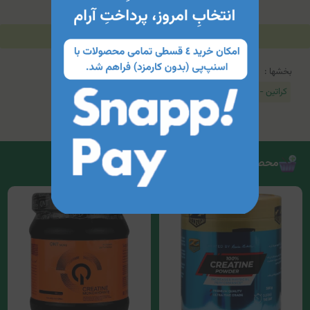
توضیحات
مشخصات محصول
جدول محتویات
بخشها :
کراتین - Creatine
محصولات مرتبط