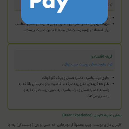
تونر جولیتا استی
ترکیبی از زینک، هیالورونیک اسید و عصاره‌های گیاهی
مزیت:
برقراری تعادل عالی بین کنترل چربی و آبرسانی عمقی. مناسب
برای استفاده روزمره پوست‌های مختلط بدون تحریک پوست.
گزینه اقتصادی
تونر رطوبت‌رسان پوست چرب ژیناژن
حاوی نیاسینامید، عصاره عسل و زینک گلوکونات
تفاوت:
گزینه‌ای مقرون‌به‌صرفه با خاصیت رطوبت‌رسانی بالا که به
واسطه عصاره عسل و نیاسینامید، به خوبی پوست را تغذیه و
پاکسازی می‌کند.
بینش تجربه کاربری (User Experience)
کاربران دارای پوست چرب معمولاً از تونرهایی که حس نوچی (چسبندگی) به جا