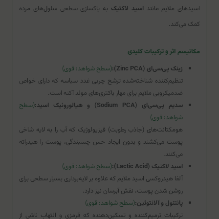
اسیدهای ملایم مانند
اسید لاکتیک
به پاکسازی سطحی سلول‌های مرده
کمک می‌کند.
مکانیسم اثر و ترکیبات کلیدی
زینک پی‌سی‌ای (Zinc PCA):
(سطح شواهد: قوی)
تنظیم‌کننده شناخته‌شده ترشح چربی غدد سباسه که دارای خواص
ضدمیکروبی ملایم برای مهار باکتری‌های مولد آکنه است.
سدیم پی‌سی‌ای (Sodium PCA) و هیالورونیک اسید:
(سطح
شواهد: قوی)
هومکتانت‌های (جاذب رطوبت) فیزیولوژیک که آب را به لایه شاخی
پوست می‌کشند و بدون ایجاد حس چسبندگی، پوست را هیدراته
می‌کنند.
اسید لاکتیک (Lactic Acid):
(سطح شواهد: قوی)
آلفا هیدروکسی اسید ملایم که علاوه بر لایه‌برداری بسیار سطحی برای
روشن شدن پوست، نقش آبرسان نیز دارد.
پانتنول و آلانتوئین:
(سطح شواهد: قوی)
ترکیبات ترمیم‌کننده و تسکین‌دهنده که قرمزی و التهاب ناشی از