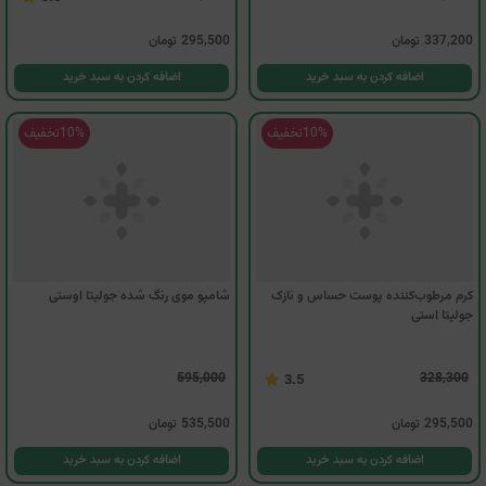
ژل شستشوی صورت پوست چرب و مختلط
کرم مرطوب‌کننده پوست نرمال تا چرب
جولیتا استی (150 میلی لیتر)
جولیتا استی
328,300
374,700
3.6
337,200
تومان
295,500
تومان
اضافه کردن به سبد خرید
اضافه کردن به سبد خرید
10%
تخفیف
10%
تخفیف
کرم مرطوب‌کننده پوست حساس و نازک
شامپو موی رنگ شده جولیتا اوستی
جولیتا استی