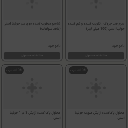
595,000
3.33
535,500
تومان
اضافه کردن به سبد خرید
10%
تخفیف
10%
تخفیف
سرم ضد چروک ، تقویت کننده و نرم کننده
شامپو مرطوب کننده موی سر جولیتا استی
جولیتا استی (100 میلی لیتر)
(فاقد سولفات)
ناموجود
ناموجود
مشاهده محصول
مشاهده محصول
10%
تخفیف
10%
تخفیف