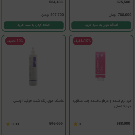
564,100
875,500
788,000
تومان
507,700
تومان
اضافه کردن به سبد خرید
اضافه کردن به سبد خرید
10%
تخفیف
10%
تخفیف
کرم نرم کننده و مرطوب‌کننده چند منظوره
ماسک موی رنگ شده جولیتا اوستی
جولیتا استی
595,000
388,000
3.33
3