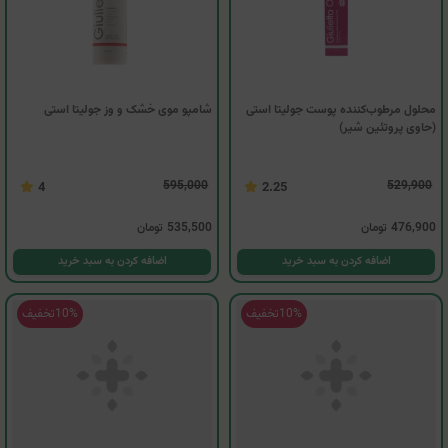
محلول مرطوب‌کننده پوست جولیتا استی
شامپو موی خشک و وز جولیتا استی
(حاوی پروتئین شیر)
595,000
529,900
4
2.25
476,900
تومان
535,500
تومان
اضافه کردن به سبد خرید
اضافه کردن به سبد خرید
10%
تخفیف
10%
تخفیف