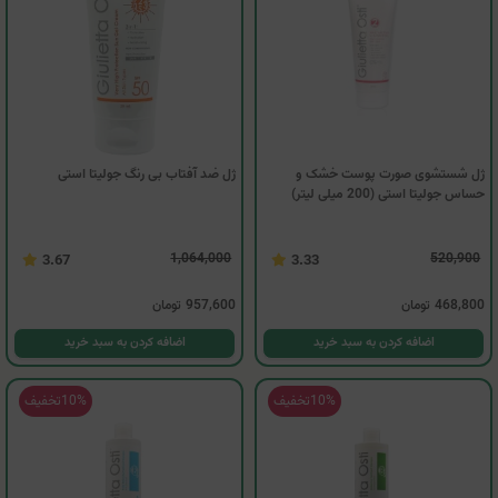
ژل شستشوی صورت پوست خشک و
ژل ضد آفتاب بی رنگ جولیتا استی
حساس جولیتا استی (200 میلی لیتر)
1,064,000
520,900
3.67
3.33
468,800
تومان
957,600
تومان
اضافه کردن به سبد خرید
اضافه کردن به سبد خرید
10%
تخفیف
10%
تخفیف