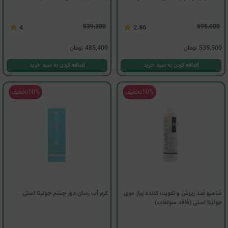
539,300
595,000
4
2.86
535,500
تومان
485,400
تومان
اضافه کردن به سبد خرید
اضافه کردن به سبد خرید
10%
تخفیف
10%
تخفیف
شامپو ضد ریزش و تقویت کننده پیاز موی
کرم آب رسان دور چشم جولیتا استی
جولیتا استی (فاقد سولفات)