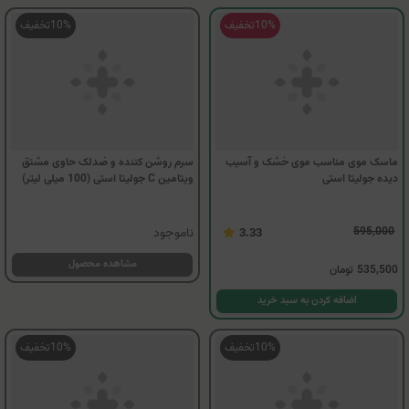
595,000
328,300
3.5
295,500
تومان
535,500
تومان
اضافه کردن به سبد خرید
اضافه کردن به سبد خرید
10%
تخفیف
10%
تخفیف
سرم روشن کننده و ضدلک حاوی مشتق
ویتامین C جولیتا استی (100 میلی لیتر)
ماسک موی مناسب موی خشک و آسیب
دیده جولیتا استی
ناموجود
مشاهده محصول