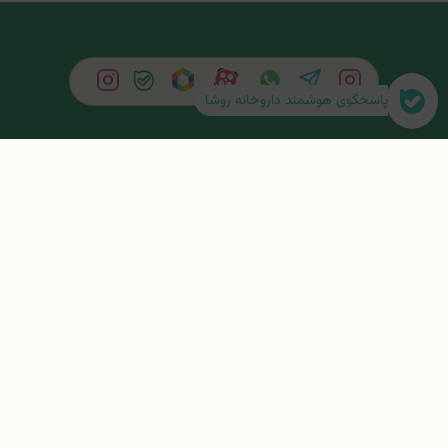
کرم مرطوب‌کننده پوست خشک و
کرم ضد تعریق ، آبرسان و روشن کننده
آسیب‌پذیر جولیتا استی
زیربغل جولیتا اوستی
ناموجود
ناموجود
پاسخگوی هوشمند داروخانه روشا
مشاهده محصول
مشاهده محصول
از آخرین اخبار و پیشنهادات ویژه مطلع شوید.
لطفاً آدرس خود را وارد کنید.
ثبت