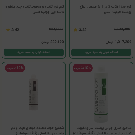
کرم ضد آفتاب 3 در 1 بژ طبیعی انواع
کرم نرم کننده و مرطوب‌کننده چند منظوره
پوست جولیتا استی
کاسه ایی جولیتا استی
921,200
1,130,200
3.42
3.33
1,017,200
تومان
829,100
تومان
اضافه کردن به سبد خرید
اضافه کردن به سبد خرید
10%
تخفیف
10%
تخفیف
شامپو کنترل چربی پوست سر و تقویت
شامپو حجم دهنده موهای نازک و کم
کننده پیاز مو جولیتا استی (فاقد سولفات)
پشت جولیتا استی (فاقد سولفات)