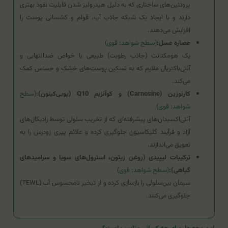
پروتئین‌های ساختاری که به دلیل هیدرولیز شدن قابلیت نفوذ بهتری
دارند و با ایجاد یک شبکه جاذب آب، قوام و کشسانی پوست را
افزایش می‌دهند.
عصاره عسل:
(سطح شواهد: قوی)
یک هومکتانت (جاذب رطوبت) طبیعی با خواص ضدالتهابی و
آنتی‌باکتریال ملایم که به تسکین پوست‌های خشک و حساس کمک
می‌کند.
کارنوزین (Carnosine) و کوآنزیم Q10 (یوبی‌کینون):
(سطح
شواهد: قوی)
آنتی‌اکسیدان‌های پیشرفته‌ای که از تخریب سلولی توسط رادیکال‌های
آزاد و فرآیند گلیکاسیون جلوگیری کرده و علائم پیری زودرس را به
تعویق می‌اندازند.
ترکیبات لیپیدی (روغن زیتون، استرول‌های سویا و سرامیدهای
گیاهی):
(سطح شواهد: قوی)
سیمان بین‌سلولی را بازسازی کرده و از تبخیر نامحسوس آب (TEWL)
جلوگیری می‌کنند.