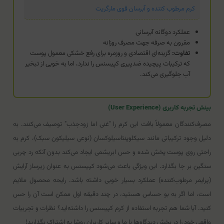
کرم مرطوب کننده و آبرسان قوی مارگریت
عملکرد دوگانه آبرسانی
مقرون به صرفه جهت مصرف روزانه
تفاوت:
گزینه‌ای اقتصادی و روزمره برای رفع خشکی معمول پوست
که ترکیبات پیچیده ضدپیری کپیسنس را ندارد، اما به خوبی از تبخیر
آب جلوگیری می‌کند.
بینش تجربه کاربری (User Experience)
مصرف‌کنندگان معمولاً بافت این کرم را "غنی اما زودجذب" توصیف می‌کنند. به
دلیل وجود ترکیباتی مانند سیکلوپنتاسیلوکسان (نوعی سیلیکون سبک)، کرم به
راحتی روی پوست پخش شده و حس ابریشمی ایجاد می‌کند بدون آنکه رد چربی
سنگین بر جا بگذارد. این ویژگی باعث می‌شود کپیسنس به عنوان زیرساز آرایش
(پرایمر مرطوب‌کننده) عملکرد بسیار خوبی داشته باشد. رایحه محصول ملایم
است، اما اگر به بو حساس هستید، در چند دقیقه اول ممکن است آن را حس
کنید. آیا شما هم تجربه استفاده از کرم کپیسنس را داشته‌اید؟ نظرات و تجربیات
واقعی خود را در بخش دیدگاه‌ها با ما و سایر کاربران روشا به اشتراک بگذارید!