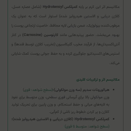
مکانیسم اثر این کرم بر پایه
کمپلکس Hydrotensyl
(شامل عصاره عسل،
کلاژن دریایی و الاستین هیدرولیز شده) استوار است که به عنوان یک
مرطوب‌کننده بیولوژیک، ضمن بازیابی لایه محافظ، خاصیت ارتجاعی پوست را
بهبود می‌بخشد. حضور پپتیدهایی مانند
کارنوسین (Carnosine)
در کنار
آنتی‌اکسیدان‌ها، از فرآیند مخرب گلیکاسیون (تخریب کلاژن توسط قندها) و
استرس‌های اکسیداتیو جلوگیری کرده و به حفظ جوانی پوست کمک شایانی
می‌کند.
مکانیسم اثر و ترکیبات کلیدی
هیالورونات سدیم (سه وزن مولکولی):
(سطح شواهد: قوی)
وزن مولکولی بالا برای آبرسانی فوری سطحی، وزن متوسط برای نفوذ
به لایه‌های میانی و حفظ استحکام، و وزن پایین برای تحریک تولید
کلاژن و پر کردن خطوط ریز ناشی از کم‌آبی.
کمپلکس Hydrotensyl (کلاژن دریایی و الاستین هیدرولیز شده):
(سطح شواهد: متوسط تا قوی)