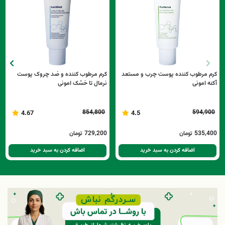
کرم مرطوب کننده پوست چرب و مستعد
کرم مرطوب کننده و ضد چروک پوست
آکنه امونی
نرمال تا خشک امونی
854,800
594,900
4.67
4.5
535,400
تومان
729,200
تومان
اضافه کردن به سبد خرید
اضافه کردن به سبد خرید