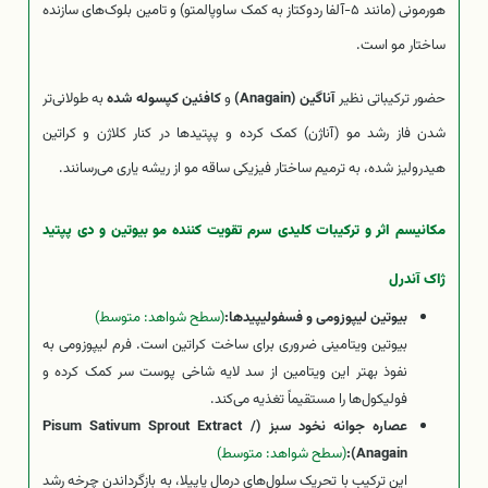
هورمونی (مانند ۵-آلفا ردوکتاز به کمک ساوپالمتو) و تامین بلوک‌های سازنده
ساختار مو است.
حضور ترکیباتی نظیر
آناگین (Anagain)
و
کافئین کپسوله شده
به طولانی‌تر
شدن فاز رشد مو (آناژن) کمک کرده و پپتیدها در کنار کلاژن و کراتین
هیدرولیز شده، به ترمیم ساختار فیزیکی ساقه مو از ریشه یاری می‌رسانند.
مکانیسم اثر و ترکیبات کلیدی سرم تقویت کننده مو بیوتین و دی پپتید
ژاک آندرل
بیوتین لیپوزومی و فسفولیپیدها:
(سطح شواهد: متوسط)
بیوتین ویتامینی ضروری برای ساخت کراتین است. فرم لیپوزومی به
نفوذ بهتر این ویتامین از سد لایه شاخی پوست سر کمک کرده و
فولیکول‌ها را مستقیماً تغذیه می‌کند.
عصاره جوانه نخود سبز (Pisum Sativum Sprout Extract /
Anagain):
(سطح شواهد: متوسط)
این ترکیب با تحریک سلول‌های درمال پاپیلا، به بازگرداندن چرخه رشد