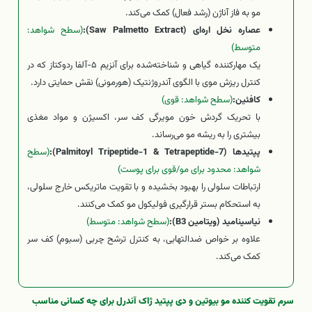
مو به فاز آناژن (رشد فعال) کمک می‌کند.
عصاره نخل اره‌ای (Saw Palmetto Extract):
(سطح شواهد:
متوسط)
یک مهارکننده گیاهی و شناخته‌شده برای آنزیم ۵-آلفا ردوکتاز که در
کنترل ریزش موی با الگوی آندروژنتیک (هورمونی) نقش حمایتی دارد.
کافئین:
(سطح شواهد: قوی)
با تحریک گردش خون مویرگی کف سر، اکسیژن و مواد مغذی
بیشتری را به ریشه مو می‌رساند.
پپتیدها (Palmitoyl Tripeptide-1 & Tetrapeptide-7):
(سطح
شواهد: محدود برای مو/قوی برای پوست)
ارتباطات سلولی را بهبود بخشیده و با تقویت ماتریکس خارج سلولی،
به استحکام بستر قرارگیری فولیکول مو کمک می‌کنند.
نیاسینامید (ویتامین B3):
(سطح شواهد: متوسط)
علاوه بر خواص ضدالتهابی، به کنترل ترشح چربی (سبوم) کف سر
کمک می‌کند.
سرم تقویت کننده مو بیوتین و دی پپتید ژاک آندرل برای چه کسانی مناسب