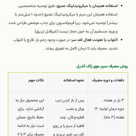
استفاده همزمان با میکرونیدلینگ عمیق:
طبق توصیه متخصصین،
استفاده همزمان این سرم با میکرونیدلینگ عمیق (حدود ۱ میلی‌متر یا
بیشتر) توصیه نمی‌شود، زیرا فرمولاسیون برای جذب موضعی طراحی شده
و ورود مستقیم آن به خون مجاز نیست (غیرقابل تزریق).
التهاب یا عفونت فعال کف سر:
در صورت وجود زخم باز، قارچ یا التهاب
شدید، مصرف باید تا درمان کامل به تعویق بیفتد.
روش مصرف سرم موی ژاک آندرل
دفعات و دوره مصرف
نحوه استفاده
نکات مهم
۳ بار در هفته.
پس از باز کردن درب
این محصول نیاز به
دوره درمان اولیه: ۱۲
ویال و نصب
آبکشی ندارد. برای
هفته (۳ ماه).
قطره‌چکان، چند
حفظ نتایج، ممکن
قطره از سرم را بر روی
است نیاز به ادامه
کف سر تمیز بریزید و
مصرف برای ۳ تا ۶