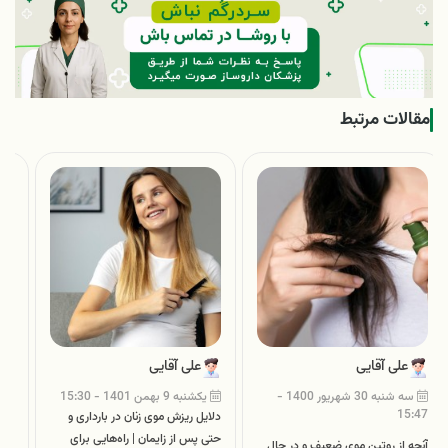
مقالات مرتبط
علی آقایی
علی آقایی
سه شنبه 30 شهریور 1400 -
یکشنبه 9 بهمن 1401 - 15:30
:00
15:47
دلایل ریزش موی زنان در بارداری و
حتی پس از زایمان | راه‌هایی برای
آنچه از روتین موی ضعیف و در حال
بهت