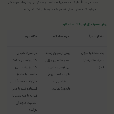
محصول صرفاً روان‌کننده حین رابطه است و جایگزین درمان‌های هورمونی
یا مرطوب‌کننده‌های عمقی تجویز شده توسط پزشک نمی‌شود.
روش مصرف ژل لوبریکانت بادیگارد
مقدار مصرف
نحوه استفاده
نکته مهم
یک ساشه یا میزان
پیش از شروع رابطه،
در صورت طولانی
لازم (بسته به نیاز
مقدار مناسبی از ژل را
شدن رابطه و خشک
فرد)
روی نواحی خارجی
شدن ژل (به دلیل
واژن، مقعد یا روی
ماهیت پایه آب)،
آلت تناسلی (و
می‌توانید مجدداً از ژل
کاندوم) بمالید.
استفاده کنید یا کمی
آب به ناحیه بزنید تا
خاصیت لغزندگی
بازگردد.