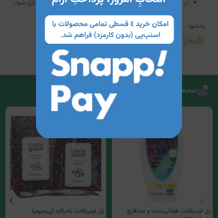
در محلی خشک، خنک و دور از نور خورشید و دسترس اطفال نگهداری شود.
بخشها :
ژل روان کننده
محصولات مرتبط
ژل لوبریکانت طولانی‌مدت و ضدقارچ
ژل لوبریکانت بادیگارد (پریمیوم)