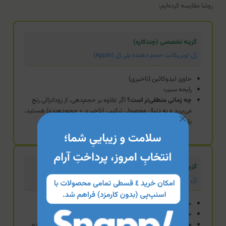
روشا مقایسه کرده‌ایم:
گزینه تخصصی (چندکاره)
ژل لوبريكانت حجم دهنده پلی ژل (Apple)
حاوی لیدوکائین (تاخیری)
رایحه سیب
چه زمانی منطقی‌تر است؟
اگر علاوه بر حجم‌دهی، از زودانزالی رنج
می‌برید و به دنبال محصولی ترکیبی (تاخیری + حجم‌دهنده) هستید،
پلی‌ژل انتخاب تخصصی‌تری است.
گزینه استاندارد
ژل حجم دهنده ایموشن (مشکی)
حاوی ال-آرژنین
حجم ۷۵ میلی‌لیتر (بطری پمپی)
چه زمانی منطقی‌تر است؟
اگر مصرف شما بالاست و برای استفاده