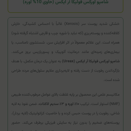
شامپو اورکس فولیکا آر ایکس (حاوی 10% اوره)
خشکی شدید پوست سر (Xerosis) غالباً با احساس کشیدگی، خارش
کلافه‌کننده و پوسته‌ریزی (که نباید با شوره چرب و قارچی اشتباه گرفته شود)
همراه است. این علائم معمولاً در اثر افزایش سن، شستشوی نامناسب، یا
بیماری‌های زمینه‌ای مانند درماتیت آتوپیک و پسوریازیس بروز می‌کنند.
شامپو اورکس فولیکا آر ایکس (Ureax)
به عنوان یک درمان مکمل، با هدف
بازگرداندن رطوبت از دست رفته و لایه‌برداری ملایم سلول‌های مرده طراحی
شده است.
مکانیسم علمی این محصول بر پایه غلظت بالای عوامل مرطوب‌کننده طبیعی
(NMF) استوار است. ترکیب
۱۰٪ اوره و ۳٪ سدیم لاکتات
، ضمن نفوذ به لایه
شاخی، رطوبت را در پوست حبس کرده و با خاصیت کراتولیتیک (لایه بردار)،
پوسته‌های ضخیم را بدون نیاز به سایش فیزیکی برطرف می‌کند. حضور