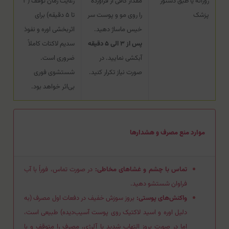
روزانه یا طبق دستور
مقدار کافی از فرآورده
رعایت زمان توقف (۳
پزشک
را روی مو و پوست سر
تا ۵ دقیقه) برای
خیس ماساژ دهید.
اثربخشی اوره و نفوذ
پس از ۳ الی ۵ دقیقه
سدیم لاکتات کاملاً
آبکشی نمایید. در
ضروری است.
صورت نیاز تکرار کنید.
شستشوی فوری
بی‌اثر خواهد بود.
موارد منع مصرف و هشدارها
تماس با چشم و غشاهای مخاطی:
در صورت تماس، فوراً با آب
فراوان شستشو دهید.
واکنش‌های پوستی:
بروز سوزش خفیف در دفعات اول مصرف (به
دلیل اوره و اسید لاکتیک روی پوست آسیب‌دیده) طبیعی است،
اما در صورت بروز التهاب شدید یا آلرژی، مصرف را متوقف و با