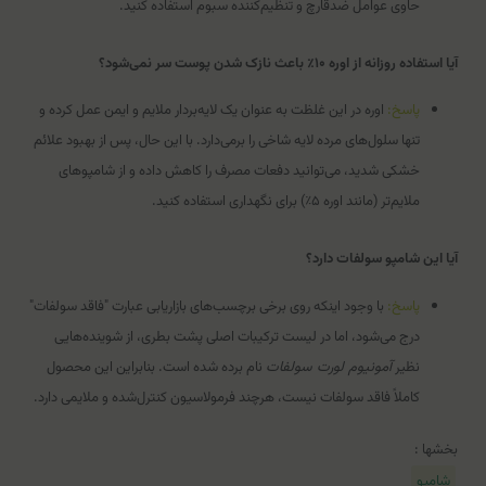
حاوی عوامل ضدقارچ و تنظیم‌کننده سبوم استفاده کنید.
آیا استفاده روزانه از اوره ۱۰٪ باعث نازک شدن پوست سر نمی‌شود؟
پاسخ:
اوره در این غلظت به عنوان یک لایه‌بردار ملایم و ایمن عمل کرده و
تنها سلول‌های مرده لایه شاخی را برمی‌دارد. با این حال، پس از بهبود علائم
خشکی شدید، می‌توانید دفعات مصرف را کاهش داده و از شامپوهای
ملایم‌تر (مانند اوره ۵٪) برای نگهداری استفاده کنید.
آیا این شامپو سولفات دارد؟
پاسخ:
با وجود اینکه روی برخی برچسب‌های بازاریابی عبارت "فاقد سولفات"
درج می‌شود، اما در لیست ترکیبات اصلی پشت بطری، از شوینده‌هایی
نظیر
آمونیوم لورت سولفات
نام برده شده است. بنابراین این محصول
کاملاً فاقد سولفات نیست، هرچند فرمولاسیون کنترل‌شده و ملایمی دارد.
بخشها :
شامپو