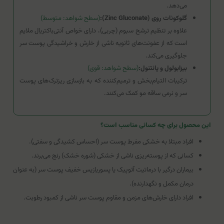
می‌دهد.
گلوکونات روی (Zinc Gluconate):
(سطح شواهد: متوسط)
علاوه بر تنظیم ترشح سبوم (چربی)، دارای خواص آنتی‌باکتریال ملایم
است که از عفونت‌های ثانویه ناشی از خارش و خراشیدگی پوست سر
جلوگیری می‌کند.
بیزابولول و پانتنول:
(سطح شواهد: قوی)
ترکیبات التیام‌بخش و ترمیم‌کننده که به بازسازی ریزترک‌های پوست
سر و نرمی ساقه مو کمک می‌کنند.
این محصول برای چه کسانی مناسب است؟
افراد مبتلا به خشکی مفرط پوست سر (احساس کشیدگی و سفتی).
کسانی که از پوسته‌ریزی ناشی از خشکی (شوره خشک) رنج می‌برند.
بیماران درگیر با درماتیت آتوپیک یا پسوریازیس خفیف پوست سر (به عنوان
درمان مکمل و نگهدارنده).
افراد دارای خارش‌های مزمن و مقاوم پوست سر ناشی از کمبود رطوبت.