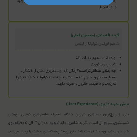
(Maintenance) با تمرکز بر تغذیه پوست سر توسط امگا ۳ موجود
در دانه چیا.
گزینه اقتصادی (محصول فعلی)
شامپو اوركس فوليكا آر ایکس
اوره ۱۰٪ + سدیم لاکتات ۳٪
لایه برداری قوی‌تر
چه زمانی منطقی‌تر است؟
زمانی که پوسته‌ریزی ناشی از خشکی،
بسیار ضخیم و مقاوم شده است و نیاز به یک کراتولیتیک (لایه‌بردار)
قدرتمندتر با قیمت مقرون‌به‌صرفه دارید.
بینش تجربه کاربری (User Experience)
یکی از رایج‌ترین خطاهای کاربران هنگام مصرف شامپوهای درمانی اوره‌دار،
شستشوی سریع آن است. اگر به شامپو اجازه ندهید حداقل ۳ الی ۵ دقیقه روی
کف سر بماند، اوره ۱۰٪ فرصت شکستن پیوند پوسته‌های خشک را پیدا نمی‌کند.