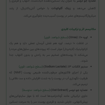
عصاره جو دوسر
به عنوان یک تسکین‌دهنده اثبات‌شده، التهاب و قرمزی را
کاهش می‌دهد و
زینک گلوکونات
با خواص آنتی‌باکتریال، از رشد
میکروارگانیسم‌های مضر در پوستِ آسیب‌دیده جلوگیری می‌کند.
مکانیسم اثر و ترکیبات کلیدی
اوره ۱۰٪ (Urea):
(سطح شواهد: قوی)
در غلظت ۱۰ درصد، اوره هم نقش آبرسان عمقی دارد و هم یک
کراتولیتیک (لایه‌بردار) موثر است که پیوندهای بین سلول‌های مرده را
می‌شکند تا پوسته‌های ضخیم سر به راحتی و بدون التهاب جدا
شوند.
سدیم لاکتات ۳٪ (Sodium Lactate):
(سطح شواهد: قوی)
یکی از اجزای فاکتورهای مرطوب‌کننده طبیعی پوست (NMF) که
ظرفیت نگهداری آب در پوست را به شدت افزایش داده و سد دفاعی را
ترمیم می‌کند.
عصاره جو دوسر (Oat Extract):
(سطح شواهد: متوسط)
حاوی ترکیباتی مانند آونانترامیدها است که با مهار سایتوکین‌های
پیش‌التهابی، خارش شدید و قرمزی پوست سر را به سرعت تسکین