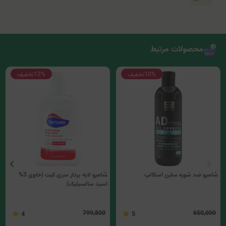
محصولات مرتبط
10%
تخفیف
12%
تخفیف
شامپو ضد شوره ساین اسکالپ
شامپو لایه بردار سری کیت (حاوی 3%
اسید سالسیلیک)
799,800
650,000
4
5