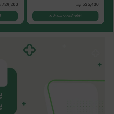
729,200
535,400
تومان
ت
اضافه کردن به سبد خرید
ا