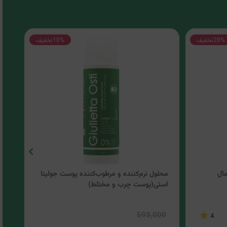
20%
تخفیف
10%
تخفیف
ال
محلول نرم‌کننده و مرطوب‌کننده پوست جولیتا
کرم
استی(پوست چرب و مختلط)
سی گل
00
593,000
4