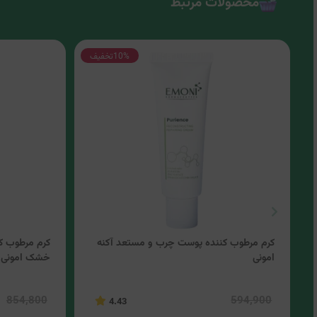
محصولات مرتبط
10%
تخفیف
کرم مرطوب کننده پوست چرب و مستعد آکنه
کرم مرطوب ک
امونی
خشک امونی
854,800
594,900
4.43