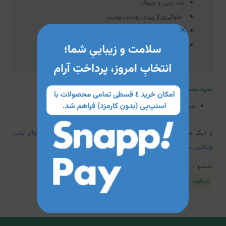
ضد چین و چروک
جلوگیری از پیری زودرس پوست
دارای ویتامین A , ویتامین B1 , ویتامین B3 , ویتامین B5
کلاژن ساز
نحوه مصرف
کرم آبرسان کامان کلاژن
صبح و شب روی پوست تمیز استفاده شود.
از دیگر محصولات محبوب این برند میی‌توان به
کرم صورت آبرسان واتر بمب
ویتامین سی
اشاره کرد.
بخشها :
مرطوب کننده