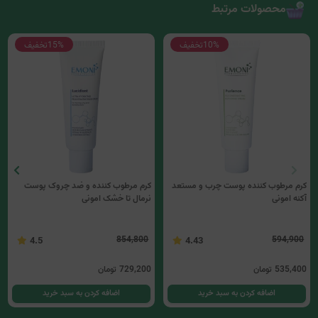
محصولات مرتبط
10%
تخفیف
15%
تخفیف
کرم مرطوب کننده پوست چرب و مستعد
کرم مرطوب کننده و ضد چروک پوست
آکنه امونی
نرمال تا خشک امونی
854,800
594,900
4.5
4.43
535,400
تومان
729,200
تومان
اضافه کردن به سبد خرید
اضافه کردن به سبد خرید