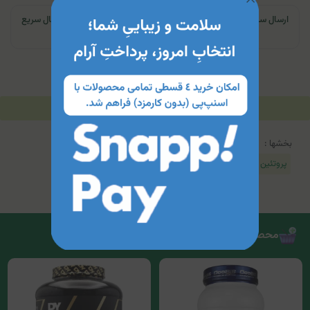
ارسال سریع | تهران و کرج: تحویل تا ۲۴ ساعت | سایر نقاط ایران: ارسال سریع
به پست
توضیحات
مشخصات محصول
جدول محتویات
بخشها :
پروتئین وی - Whey Protein
محصولات مرتبط