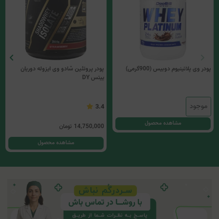
پودر وی پلاتینیوم دوبیس (900گرمی)
پودر پروتئین شادو وی ایزوله دوریان
ییتس DY
موجود
3.4
مشاهده محصول
14,750,000
تومان
مشاهده محصول