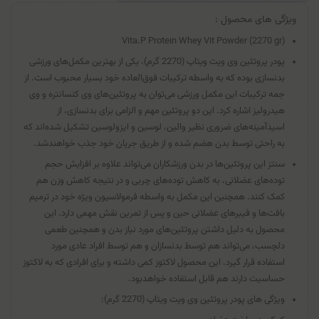
ویژگی های محصول :
Vita.P Protein Whey Vit Powder (2270 gr)
پودر پروتئین وی ویت ویتاپ (2270 گرم)، یکی از بهترین مکمل‌های ورزشی
بدنسازی بوده که به واسطه ترکیبات فوق‌العاده خود بسیار محبوب است. از
جمه ترکیبات این مکمل ورزشی می‌توان به پروتئین‌های وی کنسانتره و وی
هیدرولیز اشاره کرد. این دو پروتئین مهم و الزامی برای بدنسازی، از
اسیدآمینه‌های ضروری نظیر والین، لوسین و ایزولوسین تشکیل شده‌اند که
به راحتی توسط بدن هضم شده و از طریق جریان خود جذب خواهندشد.
سنتز این پروتئین‌ها در بدن ورزشکاران می‌تواند علاوه بر افزایش حجم
توده‌های عضلانی، به کاهش توده‌های چربی و در نتیجه کاهش وزن هم
کمک کنند. همچنین این مکمل به واسطه فرمولاسیون ویژه خود در ترمیم
بافت‌ها و فیبر‌های عضلانی حین و پس از تمرین نقش مهمی دارد. این
محصول به دلیل داشتن پروتئین‌های مورد نیاز بدن و همچنین طعمی
دلچسب، می‌تواند هم توسط بدنسازان و هم توسط افراد عادی مورد
استفاده قرار گیرد. این محصول لاکتوز کمی داشته و برای افرادی که به لاکتوز
حساسیت دارند هم قابل استفاده خواهدبود.
ویژگی های پودر پروتئین وی ویت ویتاپ (2270 گرم):