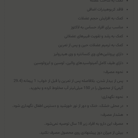
کمک به ساخت عضله
فاقد کربوهیدرات اضافی
کمک به افزایش حجم عضلات
مناسب برای افراد حساس به لاکتوز
کمک به رشد و تقویت فیبرهای عضلاتی
کمک به ترمیم عضلات حین و پس از تمرین
دارای پروتئین‌های وی کنسانتره و وی هیدرولیز
دارای طیف کامل آمینواسیدهای والین، لوسین و ایزولوسین
نحوه مصرف:
پس از بیدار شدن، بلافاصله پس از تمرین یا قبل از خواب: 1 پیمانه (29.4
گرمی) از محصول را در 150 میلی‌لیتر آب مخلوط کرده و بخورید.
نحوه نگهداری:
در محلی خشک، خنک و دور از نور خورشید و دسترس اطفال نگهداری شود.
هشدار مصرف:
مصرف این دارو به افراد زیر 18 سال توصیه نمی‌شود.
بیش از میزان دوز پیشنهادی روی محصول مصرف نکنید.