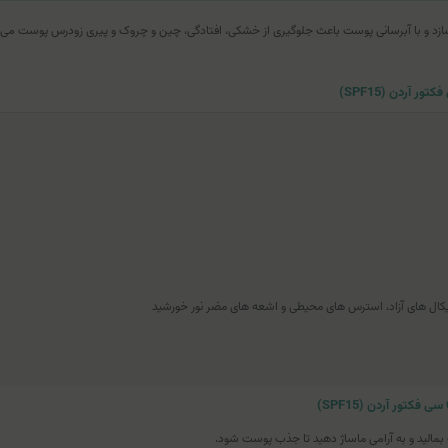
ی ویتامین C آردن، پوست را نرم و لطیف می‌سازد و با آبرسانی پوست باعث جلوگیری از خشکی، افتادگی، چین و چروک و پی
یکال هاى آزاد، استرس هاى محیطى و اشعه های مضر نور خورشید
بمالید و به آرامی ماساژ دهید تا جذب پوست شود.