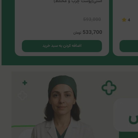
استی(پوست چرب و مختلط)
سی گل
00
593,000
4
00
533,700
تومان
اضافه کردن به سبد خرید