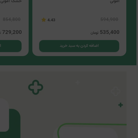
امونی
خشک امونی
854,800
594,900
4.43
729,200
535,400
تومان
ت
اضافه کردن به سبد خرید
ا