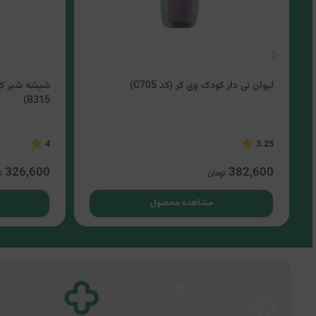
لیوان نی دار کودک وی کر (کد C705)
B315)
4
3.25
326,600
382,600
تومان
ت
مشاهده محصول