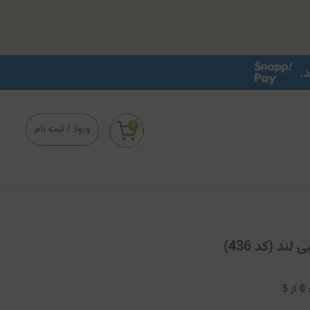
0
ورود
/
ثبت نام
د (کد 436)
0
از
5