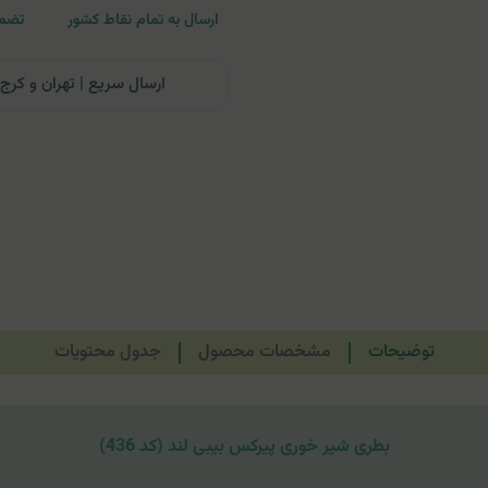
ارسال به تمام نقاط کشور
تضمی
ارسال سریع | تهران و کرج: تحویل تا ۲۴ ساعت | سایر نقاط ای
توضیحات
مشخصات محصول
جدول محتویات
بطری شیر خوری پیرکس بیبی لند (کد 436)