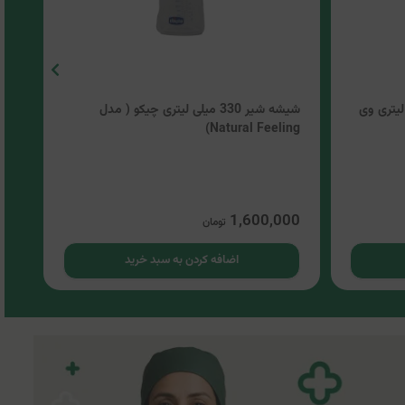
یرکس 210 میلی لیتری وی
شیشه شیر 330 میلی لیتری چیکو ( مدل
ng)
Natural Feeling)
4
00
1,600,000
تومان
اضافه کردن به سبد خرید