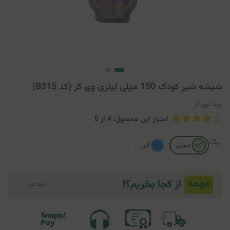
شیشه شیر کودک 150 میلی لیتری وی کر (کد B315)
برند:
وی کر
امتیاز این محصول: 4
از
5
رنگ
صورتی
آبی