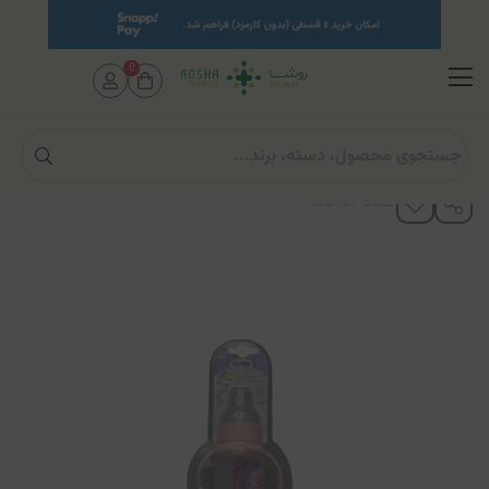
0
صفحه اصلی
مادر و کودک
لوازم کودک
شیشه شیر
شیشه شیر کودک 150 میلی لیتری وی کر (کد B315)
کدکالا: