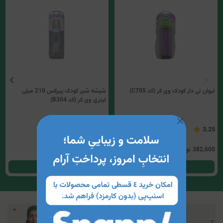
لیوان نی دار کودک وی کر (کد C705)
شیشه شیر کودک پیرکس 210 میلی
لیتری وی کر (کد B304)
3.33
3.25
382,600
تومان
795,400
تومان
مشاهده محصول
مشاهده محصول