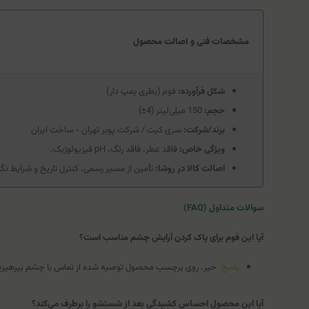
مشخصات فنی و اصالت محصول
شکل فرآورده:
فوم (بطری پمپ دار)
حجم:
150 میلی‌لیتر (4±)
برند/شرکت:
سری کیت / شرکت پوبر تهران - ساخت ایران
ویژگی خاص:
فاقد عطر، فاقد رنگ، pH فیزیولوژیک.
اصالت کالا در روشا:
تأمین از مسیر رسمی، کنترل تاریخ و شرایط ن
سوالات متداول (FAQ)
آیا این فوم برای پاک کردن آرایش چشم مناسب است؟
پاسخ:
خیر، روی برچسب محصول توصیه شده از تماس با چشم بپرهیزید.
آیا این محصول احساس کشیدگی بعد از شستشو را برطرف می‌کند؟