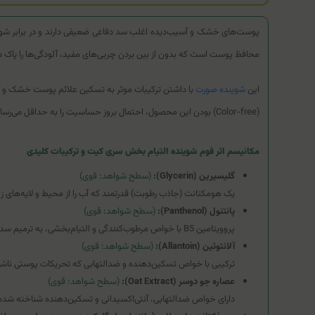
پوست‌های خشک و آسیب‌دیده اغلب سد دفاعی ضعیفی دارند و در برابر شویند
محافظ پوست است که بدون از بین بردن چربی‌های مفید، آلودگی‌ها را پاک م
این
شوینده صورت
(Color-free) بودن این محصول، احتمال بروز حساسیت را به حداقل می‌رساند.
مکانیسم اثر فوم شوینده التیام بخش سری کیت و ترکیبات کلیدی
گلیسیرین (Glycerin):
(سطح شواهد: قوی)
یک هومکتانت (جاذب رطوبت) قدرتمند که آب را از محیط و لایه‌های
پانتنول (Panthenol):
(سطح شواهد: قوی)
پروویتامین B5 با خواص مرطوب‌کنندگی و التیام‌بخشی، به ترمیم سد دفاعی پوست کمک کرده و التهاب و قرمزی را کاهش می‌دهد.
آلانتوئین (Allantoin):
(سطح شواهد: قوی)
ترکیبی با خواص تسکین‌دهنده و ضدالتهابی که تحریکات پوستی ناشی ا
عصاره جو دوسر (Oat Extract):
(سطح شواهد: قوی)
دارای خواص ضدالتهابی، آنتی‌اکسیدانی و تسکین‌دهنده شناخته ش