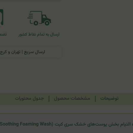
ارسال به تمام نقاط کشور
تضمی
ارسال سریع | تهران و کرج: تحویل تا ۲۴ ساعت | سایر نقاط ای
توضیحات
مشخصات محصول
جدول محتویات
م ‌بخش پوست‌های خشک سری کیت (Sericate Soothing Foaming Wash)