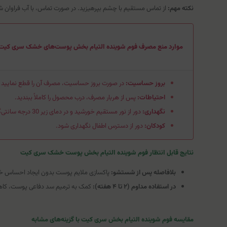
نکته مهم:
از تماس مستقیم با چشم بپرهیزید. در صورت تماس، با آب فراوان
موارد منع مصرف فوم شوینده التیام ‌بخش پوست‌های خشک سری کیت
بروز حساسیت:
در صورت بروز حساسیت، مصرف آن را قطع نمایید و 
احتیاطات:
پس از هربار مصرف، درب محصول را کاملاً ببندید.
نگهداری:
دور از نور مستقیم خورشید و در دمای زیر 30 درجه سانتی‌گراد نگهداری کنید.
کودکان:
دور از دسترس اطفال نگهداری شود.
نتایج قابل انتظار فوم شوینده التیام ‌بخش پوست‌ خشک سری کیت
بلافاصله پس از شستشو:
پاکسازی ملایم پوست بدون ایجاد احساس
در استفاده مداوم (۲ تا ۴ هفته):
کمک به ترمیم سد دفاعی پوست، کاه
مقایسه فوم شوینده التیام بخش سری کیت با گزینه‌های مشابه