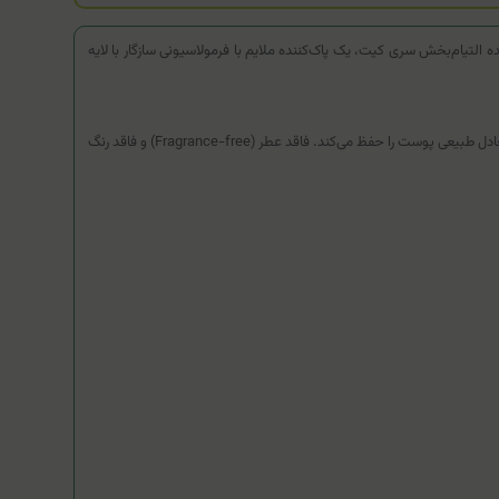
تیام‌بخش سری کیت، یک پاک‌کننده ملایم با فرمولاسیونی سازگار با لایه
با داشتن ترکیبات موثر به تسکین علائم پوست خشک و آسیب‌دیده مانند قرمزی، التهاب و احساس ناراحتی کمک کرده و با داشتن pH فیزیولوژیک، تعادل طبیعی پوست را حفظ می‌کند. فاقد عطر (Fragrance-free) و فاقد رنگ