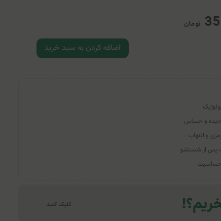
35
تومان
اضافه کردن به سبد خرید
یده و حساس
زی و التهاب
 پس از شستشو
 حساسیت