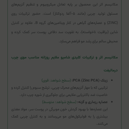
مکانیسم اثر این محصول بر پایه تعادل میکروبیوم و تنظیم آنزیم‌های
مسئول تولید چربی (مانند ۵-آلفا ردوکتاز) است. حضور ترکیبات روی
(ZINC) و عصاره‌های گیاهی در کنار ویتامین‌های گروه B، علاوه بر کنترل
شاین (براقیت ناخواسته)، به تقویت سد دفاعی پوست سر کمک کرده و
محیطی سالم برای رشد مو فراهم می‌سازد.
مکانیسم اثر و ترکیبات کلیدی شامپو ملایم روزانه مناسب موی چرب
درمالیفت
زینک PCA (Zinc PCA):
(سطح شواهد: قوی)
ترکیبی که با مهار آنزیم‌های محرک چربی، ترشح سبوم را کنترل کرده و
خاصیت ضد باکتریایی ملایمی برای جلوگیری از شوره چرب دارد.
عصاره رزماری و گزنه:
(سطح شواهد: متوسط)
این عصاره‌ها با بهبود گردش خون مویرگی در پوست سر، مواد مغذی
بیشتری را به فولیکول‌های مو می‌رسانند و به کنترل چربی کمک
می‌کنند.