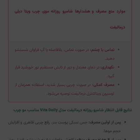
موارد منع مصرف و هشدارها شامپو روزانه موی چرب ویتا دیلی
درمالیفت
تماس با چشم:
در صورت تماس، بلافاصله با آب فراوان شستشو
دهید.
نگهداری:
در دمای معتدل و دور از تابش مستقیم نور خورشید قرار
گیرد.
مصرف کمکی:
در صورت چربی بسیار شدید، استفاده همزمان از
لوسیون ویتاکنترل درمالیفت توصیه می‌شود.
نتایج قابل انتظار شامپو روزانه درمالیفت مدل Vita Daily مناسب مو چرب
پس از اولین مصرف:
حس سبکی پوست سر، رفع چربی ظاهری و افزایش
حجم موها.
پس از ۴ هفته مصرف منظم:
کاهش دفعات نیاز به شستشو، کنترل بهتر