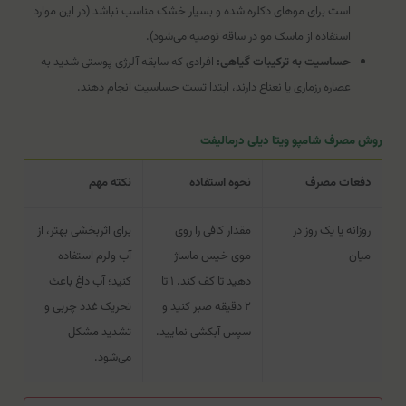
است برای موهای دکلره شده و بسیار خشک مناسب نباشد (در این موارد
استفاده از ماسک مو در ساقه توصیه می‌شود).
حساسیت به ترکیبات گیاهی:
افرادی که سابقه آلرژی پوستی شدید به
عصاره رزماری یا نعناع دارند، ابتدا تست حساسیت انجام دهند.
روش مصرف شامپو ویتا دیلی درمالیفت
دفعات مصرف
نحوه استفاده
نکته مهم
روزانه یا یک روز در
مقدار کافی را روی
برای اثربخشی بهتر، از
میان
موی خیس ماساژ
آب ولرم استفاده
دهید تا کف کند. ۱ تا
کنید؛ آب داغ باعث
۲ دقیقه صبر کنید و
تحریک غدد چربی و
سپس آبکشی نمایید.
تشدید مشکل
می‌شود.