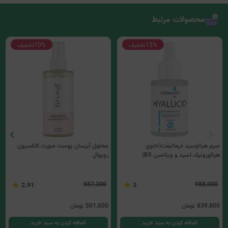
محصولات مرتبط
15%
تخفیف
10%
تخفیف
سرم هیالوسید درمالیفت(حاوی
محلول آبرسان پوست صورت کلکسیون
هیالورونیک اسید و ویتامین B5)
رویوال
557,300
988,000
2.91
3
839,800
تومان
501,600
تومان
اضافه کردن به سبد خرید
اضافه کردن به سبد خرید