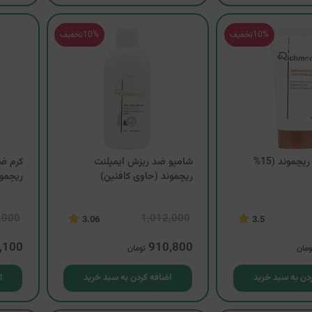
10%
تخفیف
10%
تخفیف
کرم لایه بردار ریچموند (15%
شامپو ضد ریزش ایمپلنت
کرم ض
ریچموند (حاوی کافئین)
ریچمو
,000
1,012,000
3.06
3.5
,100
910,800
ومان
تومان
دن به سبد خرید
اضافه کردن به سبد خرید
ا