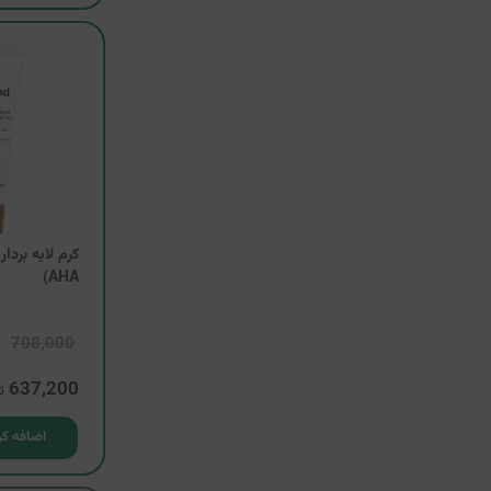
AHA)
708,000
637,200
ت
اضافه کر