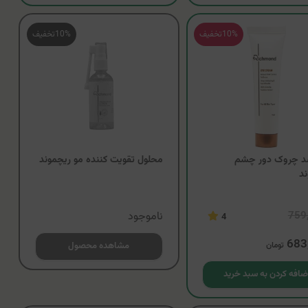
10%
تخفیف
10%
تخفیف
د چروک دور چشم
محلول تقویت کننده مو ريچموند
ند
759
ناموجود
4
683
تومان
مشاهده محصول
ضافه کردن به سبد خرید