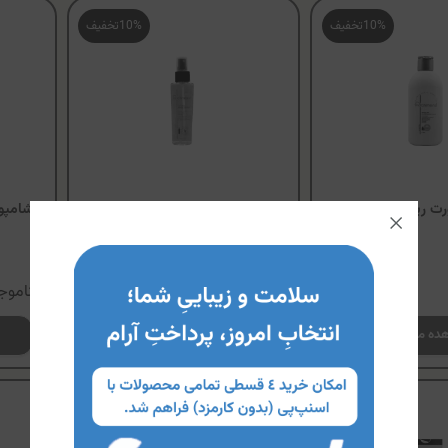
10%
تخفیف
10%
تخفیف
رت ریچموند
محلول مرطوب کننده پوست
شامپو 
ریچموند (حاوی هیالورونیک
اسید)
ناموجود
ناموج
ده محصول
مشاهده محصول
10%
تخفیف
13%
تخفیف