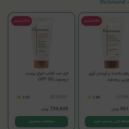
R
24%
تخفیف
10%
تخفیف
طوب‌کننده و آبرسان قوی
کرم ضد آفتاب انواع پوست
ربی ریچموند
ریچموند (SPF 50)
822,000
1,186
2.57
3.88
739,800
901
تومان
تومان
ضافه کردن به سبد خرید
مشاهده محصول