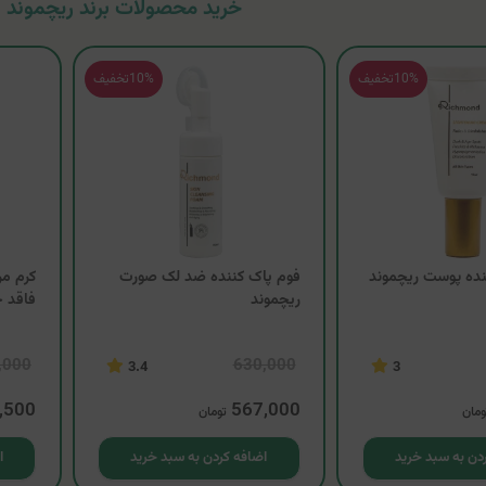
خرید محصولات برند ریچموند - ichmond
10%
تخفیف
10%
تخفیف
نده پوست ریچموند
فوم پاک کننده ضد لک صورت
کرم مر
ریچموند
فاقد چ
,000
630,000
3.4
3
,500
567,000
ومان
تومان
دن به سبد خرید
اضافه کردن به سبد خرید
ا