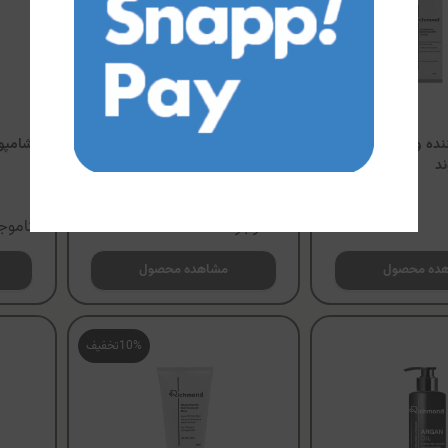
نده و آبرسان پوست
لوسیون بدن ريچموند
شامپو
د
ناموجود
ناموج
ده محصول
مشاهده محصول
10%
تخفیف