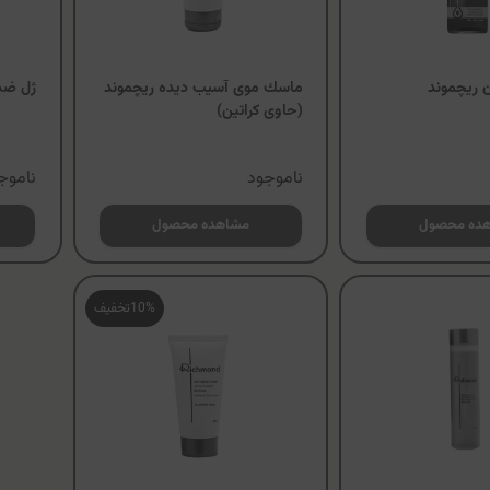
ن ريچموند
ماسك موی آسیب دیده ريچموند
ژل ضد
(حاوی کراتین)
ناموجود
ناموج
ده محصول
مشاهده محصول
10%
تخفیف