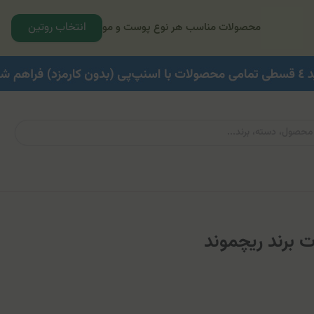
انتخاب روتین
محصولات مناسب هر نوع پوست و مو
 برند ریچموند