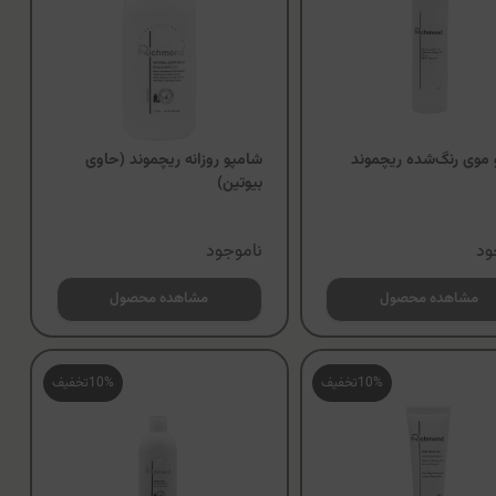
 موی رنگ‌شده ریچموند
شامپو روزانه ریچموند (حاوی
بیوتین)
ود
ناموجود
مشاهده محصول
مشاهده محصول
10%
تخفیف
10%
تخفیف