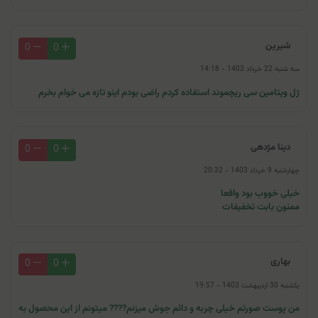
شیرین
0
0
سه شنبه 22 خرداد 1403 - 14:18
ژل ویتامین سی ریچموند استفاده کردم راضی بودم اینو تازه می خوام بخرم
دینا مژدهی
0
0
چهارشنبه 9 خرداد 1403 - 20:32
خیلی خووب بود واقعا
ممنون بابت تخفیفات
بهاری
0
0
یکشنبه 30 اردیبهشت 1403 - 19:57
من پوست صورتم خیلی چربه و دائم جوش میزنم???? میتونم از این محصول به