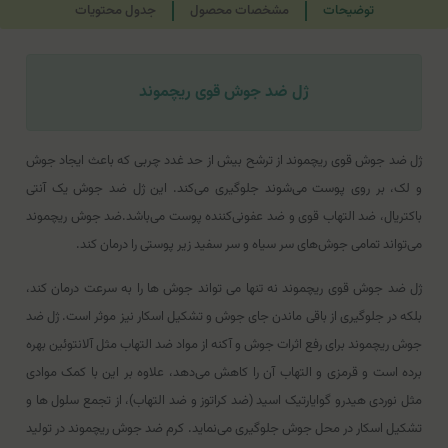
توضیحات
مشخصات محصول
جدول محتویات
ژل ضد جوش قوی ریچموند
ژل ضد جوش قوی ریچموند از ترشح بیش از حد غدد چربی که باعث ایجاد جوش
و لک، بر روی پوست می‌شوند جلوگیری می‌کند. این ژل ضد جوش یک آنتی
باکتریال، ضد التهاب قوی و ضد عفونی‌کننده پوست می‌باشد.
ضد جوش ریچموند
می‌تواند تمامی جوش‌های سر سیاه و سر سفید زیر پوستی را درمان کند.
ژل ضد جوش قوی ریچموند نه تنها می تواند جوش ها را به سرعت درمان کند،
بلکه در جلوگیری از باقی ماندن جای جوش و تشکیل اسکار نیز موثر است.
ژل ضد
جوش ریچموند
برای رفع اثرات جوش و آکنه از مواد ضد التهاب مثل آلانتوئین بهره
برده است و قرمزی و التهاب آن را کاهش می‌دهد، علاوه بر این با کمک موادی
مثل نوردی هیدرو گوایارتیک اسید (ضد کراتوز و ضد التهاب)، از تجمع سلول ها و
تشکیل اسکار در محل جوش جلوگیری می‌نماید.
کرم ضد جوش ریچموند
در تولید