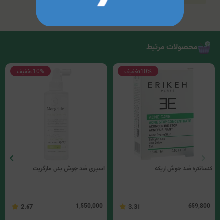
محصولات مرتبط
10%
تخفیف
10%
تخفیف
کنسانتره ضد جوش اریکه
اسپری ضد جوش بدن مارگریت
1,550,000
659,800
2.67
3.31