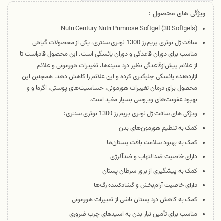
ویژگی های محصول :
Nutri Century Nutri Primrose Softgel (30 Softgels)
سافت ژل نوتری پریم رز 1300 نوتری سنتری، یکی از محصولات گیاهی
مناسب برای دوران قاعدگی و دوران یائسگی است. این محصول قادراست تا
از علائم پیش‌از‌قاعدگی نظیر درد سینه‌ها، تغییرات هورمونی و علائم
آزاردهنده یائسگی جلوگیری کرده و این علائم را کاهش دهد. همچنین این
محصول برای درمان تغییرات هورمونی، حساسیت‌های پوستی، اگزما و و
بهبود عفونت‌های ویروسی بسیار مفید است.
ویژگی های سافت ژل نوتری پریم رز 1300 نوتری سنتری:
کمک به تنظیم هورمون‌های بدن
کمک به بهبود سلامت بافت پستان‌ها
دارای خاصیت ضدالتهاب و ضدآلرژی
کمک به پیشگیری از بروز سرطان پستان
دارای خاصیت آرام‌بخش و گشادکننده رگ‌ها
کمک به کاهش درد پستان ناشی از تغییرات هورمونی
مناسب برای تأمین نیاز بدن به اسیدهای چرب ضروری