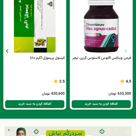
قرص ویتکس اگنوس کاستوس گرین نیچر
کپسول پریموژل1گرم دانا
2.5
4.5
633,300
تومان
430,600
تومان
اضافه کردن به سبد خرید
اضافه کردن به سبد خرید