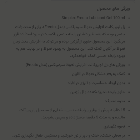
ویژگی های محصول :
Simplex Erecto Lubricant Gel 100 ml
ژل لوبریکانت افزایش نعوظ سیمپلکس (مدل Erecto)، یکی از محصولات
جنسی بوده که به‌منظور داشتن رابطه جنسی با‌کیفیت‌تر مورد استفاده قرار
می‌گیرد. این محصول حاوی ال‌آرژنین بوده و می‌تواند به افزایش مدت زمان
نعوظ در آقایان کمک کند. این محصول به بهبود نعوظ و در نهایت هم به
بهبود رابطه جنسی کمک خواهدکرد.
ویژگی های ژل لوبریکانت افزایش نعوظ سیمپلکس (مدل Erecto):
کمک به رفع مشکل نعوظ در آقایان
بدون ایجاد حساسیت و آلرژی در افراد
حاوی رایحه تحریک‌کننده و ال آرژنین
نحوه مصرف:
15 دقیقه پیش از برقراری رابطه جنسی، مقداری از محصول را روی آلت
مالیده و به مدت 5 دقیقه ماساژ داده و سپس بشویید.
نحوه نگهداری:
در محلی خشک، خنک و دور از نور خورشید و دسترس اطفال نگهداری شود.