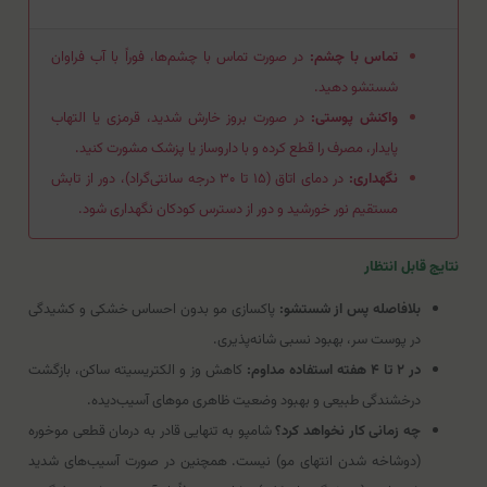
تماس با چشم:
در صورت تماس با چشم‌ها، فوراً با آب فراوان
شستشو دهید.
واکنش پوستی:
در صورت بروز خارش شدید، قرمزی یا التهاب
پایدار، مصرف را قطع کرده و با داروساز یا پزشک مشورت کنید.
نگهداری:
در دمای اتاق (۱۵ تا ۳۰ درجه سانتی‌گراد)، دور از تابش
مستقیم نور خورشید و دور از دسترس کودکان نگهداری شود.
نتایج قابل انتظار
بلافاصله پس از شستشو:
پاکسازی مو بدون احساس خشکی و کشیدگی
در پوست سر، بهبود نسبی شانه‌پذیری.
در ۲ تا ۴ هفته استفاده مداوم:
کاهش وز و الکتریسیته ساکن، بازگشت
درخشندگی طبیعی و بهبود وضعیت ظاهری موهای آسیب‌دیده.
چه زمانی کار نخواهد کرد؟
شامپو به تنهایی قادر به درمان قطعی موخوره
(دوشاخه شدن انتهای مو) نیست. همچنین در صورت آسیب‌های شدید