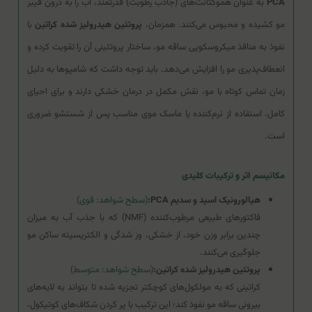
PCA
به عنوان هموکتانت‌های (جاذب رطوبت) قدرتمند، آب را به درون فیبر
مو کشیده و محبوس می‌کنند. همزمان،
پروتئین هیدرولیز شده کراتین
با
نفوذ به منافذ میکروسکوپی ساقه مو، ساختار پروتئینی آن را تقویت کرده و
انعطاف‌پذیری مو را افزایش می‌دهد. باید توجه داشت که شامپوها به دلیل
زمان تماس کوتاه با مو، نقش مکمل در درمان خشکی دارند و برای احیای
کامل، استفاده از نرم‌کننده یا ماسک موی مناسب پس از شستشو ضروری
است.
مکانیسم اثر و ترکیبات کلیدی
هیالورونیک اسید و سدیم PCA:
(سطح شواهد: قوی)
فاکتورهای طبیعی مرطوب‌کننده (NMF) که با جذب آب به میزان
چندین برابر وزن خود، از خشکی، وز شدگی و الکتریسیته ساکن مو
جلوگیری می‌کنند.
پروتئین هیدرولیز شده کراتین:
(سطح شواهد: متوسط)
کراتینی که به مولکول‌های کوچکتر تجزیه شده تا بتواند به لایه‌های
بیرونی ساقه مو نفوذ کند؛ این ترکیب با پر کردن شکاف‌های کوتیکول،