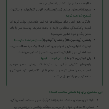
مقاومت مو را در برابر کشش افزایش می‌دهد.
سورفکتانت‌های ملایم (سارکوسینات، لاریل گلوکوزاید و بتائین):
(سطح شواهد: قوی)
جایگزین‌های ایمن برای سولفات‌ها که کف ملایم‌تری تولید کرده اما
قدرت پاک‌کنندگی مطلوبی دارند و باعث تحریک پوست سر یا پاک
شدن رنگ و مواد کراتین نمی‌شوند.
پانتنول (ویتامین B5) و عصاره آلوئه‌ورا:
(سطح شواهد: متوسط)
ترکیبات التیام‌بخش و نفوذپذیری که با ایجاد یک لایه محافظ ظریف،
درخشندگی مو را افزایش داده و پوست سر را تسکین می‌دهند.
پلی کواترنیوم ۷ و ۱۰:
(سطح شواهد: قوی)
پلیمرهای کاتیونی (دارای بار مثبت) که بارهای منفی موهای
آسیب‌دیده را خنثی کرده و با ایفای نقش کاندیشنر، گره خوردگی و
شانه کردن مو را تسهیل می‌کنند.
این محصول برای چه کسانی مناسب است؟
افراد دارای موهای خشک، دهیدراته (کم‌آب)، کدر و مستعد گره‌خوردگی.
کسانی که موهای خود را کراتین، ریباندینگ، بوتاکس یا پروتئین‌تراپی