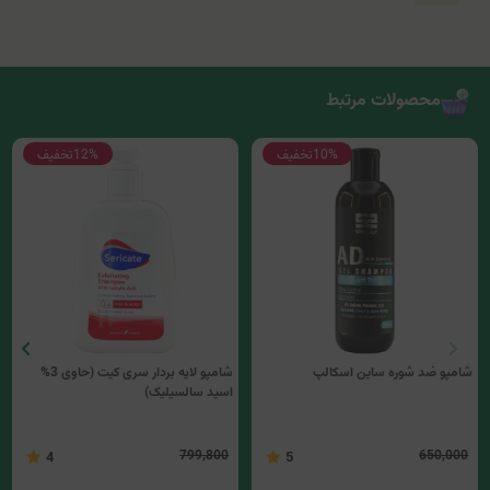
محصولات مرتبط
10%
تخفیف
12%
تخفیف
شامپو ضد شوره ساین اسکالپ
شامپو لایه بردار سری کیت (حاوی 3%
اسید سالسیلیک)
799,800
650,000
4
5