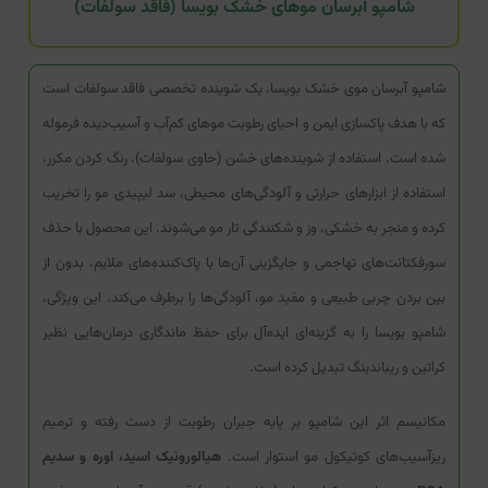
شامپو آبرسان موهای خشک بویسا (فاقد سولفات)
شامپو آبرسان موی خشک بویسا، یک شوینده تخصصی فاقد سولفات است
که با هدف پاکسازی ایمن و احیای رطوبت موهای کم‌آب و آسیب‌دیده فرموله
شده است. استفاده از شوینده‌های خشن (حاوی سولفات)، رنگ کردن مکرر،
استفاده از ابزارهای حرارتی و آلودگی‌های محیطی، سد لیپیدی مو را تخریب
کرده و منجر به خشکی، وز و شکنندگی تار مو می‌شوند. این محصول با حذف
سورفکتانت‌های تهاجمی و جایگزینی آن‌ها با پاک‌کنندهِ‌های ملایم، بدون از
بین بردن چربی طبیعی و مفید مو، آلودگی‌ها را برطرف می‌کند. این ویژگی،
شامپو بویسا را به گزینه‌ای ایده‌آل برای حفظ ماندگاری درمان‌هایی نظیر
کراتین و ریباندینگ تبدیل کرده است.
مکانیسم اثر این شامپو بر پایه جبران رطوبت از دست رفته و ترمیم
ریزآسیب‌های کوتیکول مو استوار است.
هیالورونیک اسید، اوره و سدیم