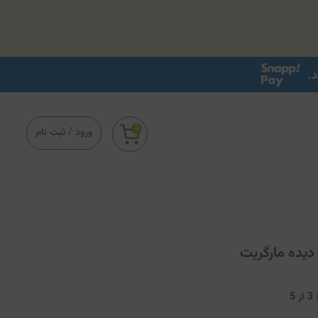
0
ورود
/
ثبت نام
یده مارگریت
3
از
5