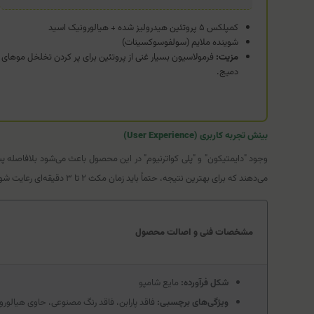
کمپلکس ۵ پروتئین هیدرولیز شده + هیالورونیک اسید
شوینده ملایم (سولفوسوکسینات)
مزیت:
فرمولاسیون بسیار غنی از پروتئین برای پر کردن تخلخل موهای
دمیج.
بینش تجربه کاربری (User Experience)
وجود "دایمتیکون" و "پلی کواترنیوم" در این محصول باعث می‌شود بلافاصله 
می‌دهند که برای بهترین نتیجه، حتماً باید زمان مکث ۲ تا ۳ دقیقه‌ای رعایت شود تا پروتئین‌ها فرصت اثرگذاری داشته باشند.
مشخصات فنی و اصالت محصول
شکل فرآورده:
مایع شامپو
ویژگی‌های برچسبی:
فاقد پارابن، فاقد رنگ مصنوعی، حاوی هیالورو