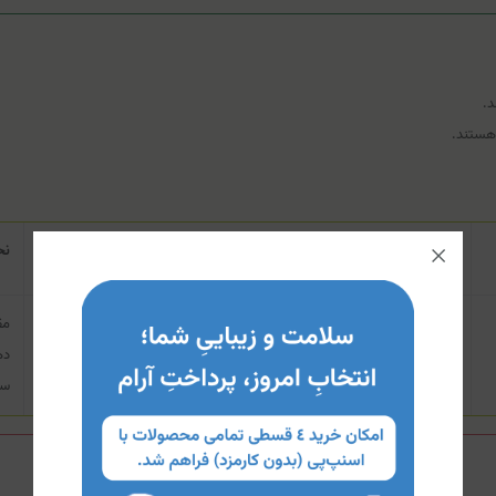
 هستند.
زمان مکث کف
نح
۲ تا ۳ دقیقه
مق
سپ