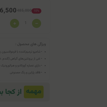
6,500
485,000
10%
ویژگی های محصول :
• شامپو ترمیم‌کننده با فرمولاسیون 
• غنی از پروتئین‌های گیاهی (گندم، 
• دارای عصاره آووکادو و هیالورونی
• فاقد پارابن و رنگ مصنوعی