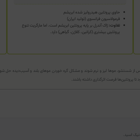
حاوی پروتئین هیدرولیز شده ابریشم
فرمولاسیون فرانسوی (تولید ایران)
تفاوت:
ژاک آندرل بر پایه پروتئین ابریشم است، اما مارگریت تنوع
پروتئینی بیشتری (کراتین، کلاژن، گیاهی) دارد.
پس از شستشو، موها لیز و نرم شوند و مشکل گره خوردن موهای بلند و آسیب‌دیده حل شود
نیک اسید.