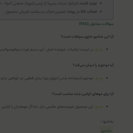
تولید کننده:
لابراتوار شرکت رسپینا آرا پارس (شهرک صنعتی آخولا - تب
اصالت کالا در روشا:
تضمین اصالت و سلامت فیزیکی محصول.
سوالات متداول (FAQ)
آیا این شامپو حاوی سولفات است؟
پاسخ:
در لیست ترکیبات، شوینده اصلی "دی سدیم لورت سولفوسوکسینات" ا
آیا موخوره را درمان می‌کند؟
پاسخ:
موخوره (دوشاخه شدن انتهای مو) درمان قطعی جز کوتاهی ندارد. ای
آیا برای موهای کراتین شده مناسب است؟
پاسخ:
این محصول شوینده‌های ملایمی دارد، اما اگر موهایتان را کراتی
بخشها :
شامپو