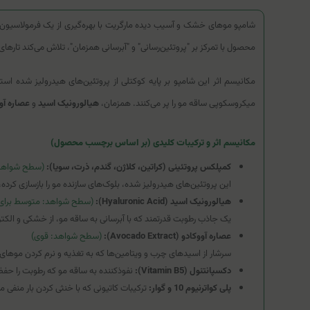
شامپو موهای خشک و آسیب دیده مارگریت با بهره‌گیری از یک فرمولاسیون پ
محصول با تمرکز بر "پروتئین‌رسانی" و "آبرسانی همزمان"، تلاش می‌کند تارهای 
مکانیسم اثر این شامپو بر پایه کوکتلی از پروتئین‌های هیدرولیز شده اس
میکروسکوپی ساقه مو را پر می‌کنند. همزمان،
هیالورونیک اسید
و
عصاره آو
مکانیسم اثر و ترکیبات کلیدی (بر اساس برچسب محصول)
کمپلکس پروتئینی (کراتین، کلاژن، گندم، ذرت، سویا):
(سطح شواهد:
این پروتئین‌های هیدرولیز شده، بلوک‌های سازنده مو را بازسازی کرد
هیالورونیک اسید (Hyaluronic Acid):
(سطح شواهد: متوسط برای 
یک جاذب رطوبت قدرتمند که با آبرسانی به ساقه مو، از خشکی و الکت
عصاره آووکادو (Avocado Extract):
(سطح شواهد: قوی)
سرشار از اسیدهای چرب و ویتامین‌ها که به تغذیه و نرم کردن موها
دکسپانتنول (Vitamin B5):
نفوذکننده به ساقه مو که رطوبت را حفظ
پلی کواترنیوم 10 و گوار:
ترکیبات کاتیونی که با خنثی کردن بار منفی مو