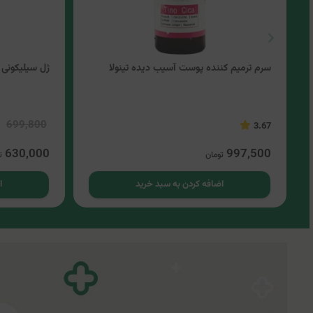
سرم ترمیم کننده پوست آسیب دیده تینولا
ژل سیلیکونی 
699,800
3.67
630,000
997,500
تومان
ت
اضافه کردن به سبد خرید
ا