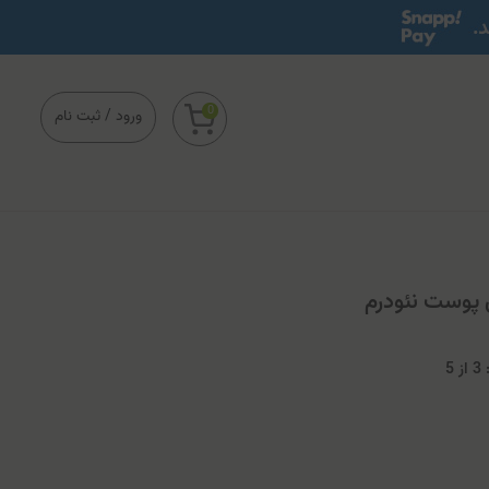
0
ورود
/
ثبت نام
 پوست نئودرم
3
از
5