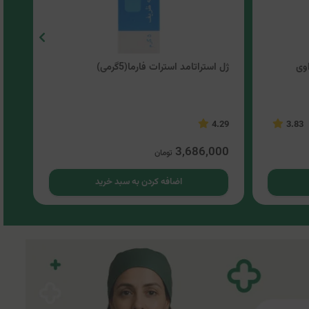
وی
ژل استراتامد استرات فارما(5گرمی)
کرم
4.5
4.29
3.83
00
3,686,000
تومان
اضافه کردن به سبد خرید