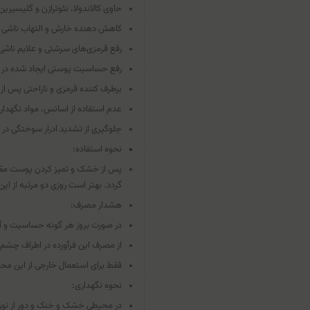
حاوی کالاندولا، نئوترازن و گلیسیرین
کاهش دهنده خارش و التهاب ناشی 
رفع قرمزی‌های سرشتی و علایم ناشی 
رفع حساسیت پوستی ایجاد شده در طی
برطرف کننده قرمزی و ناراحتی پس از 
عدم استفاده از اسانس، مواد نگهدارند
جلوگیری از تشدید ادرار سوختگی در 
نحوه استفاده:
پس از خشک و تمیز کردن پوست مقداری
گردد. بهتر است روزی دو مرتبه از این
هشدار مصرف:
در صورت بروز هر گونه حساسیت و آلر
از مصرف این فرآورده در اطراف چشم
فقط برای استعمال خارجی از این مح
نحوه نگهداری:
در محیطی خشک و خنک و دور از نور 