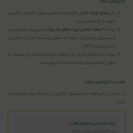
نتایج قابل انتظار
در روزهای اولیه:
کاهش قابل توجه احساس سوزش، کشیدگی، قرمزی و
التهاب در ناحیه آسیب‌دیده.
در ۲ تا ۴ هفته (تکمیل دوره حداقل ۱۵ روزه):
تسریع روند اپیتلیزاسیون
(پوست‌ریزی و بازسازی)، ترمیم لایه سطحی پوست و کاهش احتمال تیره
شدن جای زخم (PIH).
توجه:
در اسکارهای قدیمی یا زخم‌های کلوئیدساز شدید، این محصول به
تنهایی کارساز نبوده و نیاز به مداخلات کلینیکی است.
مقایسه با گزینه‌های مشابه
در جدول زیر، کرم رفلکتا با دو محصول جایگزین در داروخانه روشا مقایسه شده
است:
گزینه تخصصی (محصول فعلی)
کرم التیام بخش پوست رفلکتا