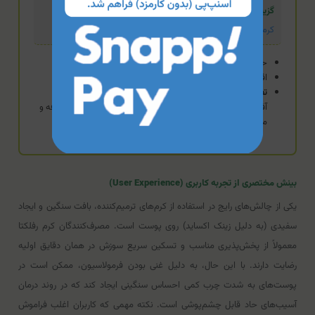
گزینه اقتصادی
کرم ترمیم کننده و التیام بخش راکوتن
حاوی درصد بالای سوکرالفیت
اقتصادی و تسکین‌دهنده
تفاوت:
بر پایه سوکرالفیت طراحی شده که برای ادرارسوختگی،
آفتاب‌سوختگی و التهابات عمومی یک گزینه بسیار مقرون‌به‌صرفه و
موثر است.
بینش مختصری از تجربه کاربری (User Experience)
یکی از چالش‌های رایج در استفاده از کرم‌های ترمیم‌کننده، بافت سنگین و ایجاد
سفیدی (به دلیل زینک اکساید) روی پوست است. مصرف‌کنندگان کرم رفلکتا
معمولاً از پخش‌پذیری مناسب و تسکین سریع سوزش در همان دقایق اولیه
رضایت دارند. با این حال، به دلیل غنی بودن فرمولاسیون، ممکن است در
پوست‌های به شدت چرب کمی احساس سنگینی ایجاد کند که در روند درمان
آسیب‌های حاد قابل چشم‌پوشی است. نکته مهمی که کاربران اغلب فراموش