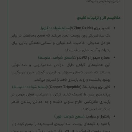
موثری پشتیبانی می‌کند.
مکانیسم اثر و ترکیبات کلیدی
اکسید روی (Zinc Oxide):
(سطح شواهد: قوی)
یک سد فیزیکی روی پوست ایجاد می‌کند که ضمن محافظت در برابر
عوامل محیطی، خاصیت ضدالتهابی و تسکین‌دهندگی بالایی برای
بثورات و آسیب‌های سطحی دارد.
عصاره میموزا و کالاندولا:
(سطح شواهد: متوسط)
این عصاره‌های گیاهی دارای خواص ضدمیکروبی و ضدالتهابی
هستند که ضمن کاهش سوزش و قرمزی، گردش خون مویرگی را
بهبود بخشیده و روند بازسازی بافت را تسریع می‌کنند.
کاپر تری پپتاید-34 (Copper Tripeptide):
(سطح شواهد: متوسط)
پپتیدهای مس با تحریک تولید کلاژن و الاستین، نقش مهمی در
بازسازی ماتریکس خارج سلولی داشته و به حداقل رساندن ظاهر
اسکار کمک می‌کنند.
پانتنول و سرامید:
(سطح شواهد: قوی)
با نفوذ به لایه‌های پوست، سد لیپیدی آسیب‌دیده را ترمیم کرده و با
حفظ رطوبت (جلوگیری از TEWL)، شرایط ایده‌آل را برای مهاجرت