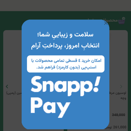
محصولات مرتبط
25%
تخفیف
لوسیون مرطوب کننده و شفاف کننده بدن
لوسیون بدن حاوی اوسرین ثمین (پمپی)
وچه
348,000
2.5
3
261,000
تومان
535,800
تومان