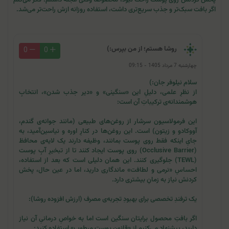
اگر بافت سبک‌تر و جذب سریع‌تری داشت، استفاده روزانه ازش راحت‌تر می‌شد.
روشا هستم؛ از من بپرس:)
0
0
چهارشنبه 7 مرداد 1405 - 09:15
سلام نیلوفر جان:)
از نظرِ علمی، دلیلِ این «سنگینی» و «دیر جذب شدن»، انتخابِ
هوشمندانه‌ی ترکیباتِ آن است:
این فرمولاسیون سرشار از روغن‌های طبیعی (مانند جوانه‌ی گندم،
آووکادو و زیتون) است. این روغن‌ها در کنارِ اوره و نیاسین‌آمید، به
جایِ اینکه فقط روی پوست بمانند، وظیفه دارند یک لایه‌ی محافظ
(Occlusive Barrier) روی پوست ایجاد کنند تا از تبخیرِ آبِ پوست
(TEWL) جلوگیری کنند. این همان دلیلی است که بعد از استفاده،
احساسِ «نرمی و لطافت» ماندگاری دارید، اما در عین حال، پخش
کردنش نیاز به زمانِ بیشتری دارد.
یک ترفندِ تخصصی برای بهبودِ تجربه‌ی مصرف (ارزش افزوده روشا):
اگر بافتِ محصول برایتان سنگین است اما به خواصِ درمانیِ آن نیاز
دارید، پیشنهاد می‌کنیم از «قانونِ پوستِ مرطوب» استفاده کنید: